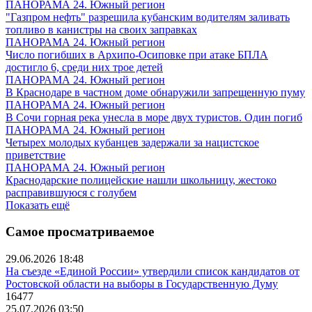
ПАНОРАМА 24. Южный регион
"Газпром нефть" разрешила кубанским водителям заливать
топливо в канистры на своих заправках
ПАНОРАМА 24. Южный регион
Число погибших в Архипо-Осиповке при атаке БПЛА
достигло 6, среди них трое детей
ПАНОРАМА 24. Южный регион
В Краснодаре в частном доме обнаружили запрещенную пуму
ПАНОРАМА 24. Южный регион
В Сочи горная река унесла в море двух туристов. Один погиб
ПАНОРАМА 24. Южный регион
Четырех молодых кубанцев задержали за нацистское
приветствие
ПАНОРАМА 24. Южный регион
Краснодарские полицейские нашли школьницу, жестоко
расправившуюся с голубем
Показать ещё
Самое просматриваемое
29.06.2026 18:48
На съезде «Единой России» утвердили список кандидатов от
Ростовской области на выборы в Государственную Думу
16477
25.07.2026 03:50