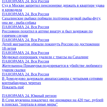
ПАНОРАМА 24. Вся Россия
Суд в Москве запретил пенсионерке держать в квартире удава
и крокодила
ПАНОРАМА 24. Вся Россия
Сахалинские рыбаки поймали полтонны редкой рыбы-фугу,
она же - рыба-собака
ПАНОРАМА 24. Вся Россия
Россиянин похитил в аптеке виагру и был задержан по
горячим следам
ПАНОРАМА 24. Вся Россия
Детей мигрантов обязали покинуть Россию по достижении
18-летия
ПАНОРАМА 24. Вся Россия
Медвежат-попрошаек удалили с трассы на Сахалине
ПАНОРАМА 24. Вся Россия
Жительница Приамурья подозревается в убийстве любимого
ударом скалки
ПАНОРАМА 24. Вся Россия
В Домодедово задержали авиапассажира с четырьмя сотнями
контрабандных черепах
Показать ещё
ПАНОРАМА 24. Южный регион
В Сочи мужчина покалечил две иномарки на 420 тыс. рублей
в поисках "портала в иные миры"