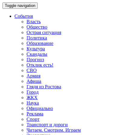
Toggle navigation
События
Власть
Общество
Острая ситуация
Политика
Образование
Культура
Скандалы
Прогноз
Отклик есть!
СВО
Армия
Афиша
Глядя из Ростова
Город
ЖКХ
Наука
Официально
Реклама
Спорт
Транспорт и дороги
Читаем. Смотрим. Играем