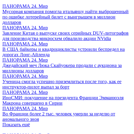
ПАНОРАМА 24. Мир
Мусорная компания помогла итальянцу найти выброшенный
по ошибке лотерейный билет с выигрышем в миллион
долларов
ПАНОРАМА 24. Мир
Завление Китая о выпуске своих серийных DUV-литографов
для производства микросхем обвалило акции NVidia
ПАНОРАМА 24. Мир
В США байкеры и квадроциклисты устроили беспредел на
дорогах Лонг-Айленда
ПАНОРАМА 24. Мир
Джедайский меч Люка Скайуокера продали с аукциона за
миллионы долларов
ПАНОРАМА 24. Мир
Ученица смогла успешно приземлиться после того, как ее
инструктор-пилот выпал за борт
ПАНОРАМА 24. Мир
ИноСМИ: покушение на президента Франции Эмманюэля
Макрона совершено в Сирии
ПАНОРАМА 24. Мир
Во Франции более 2 тыс. человек умерли за неделю от
аномального зноя
Показать ещё