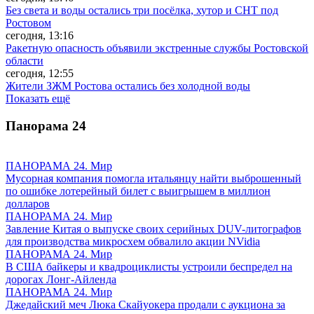
Без света и воды остались три посёлка, хутор и СНТ под
Ростовом
сегодня, 13:16
Ракетную опасность объявили экстренные службы Ростовской
области
сегодня, 12:55
Жители ЗЖМ Ростова остались без холодной воды
Показать ещё
Панорама
24
ПАНОРАМА 24. Мир
Мусорная компания помогла итальянцу найти выброшенный
по ошибке лотерейный билет с выигрышем в миллион
долларов
ПАНОРАМА 24. Мир
Завление Китая о выпуске своих серийных DUV-литографов
для производства микросхем обвалило акции NVidia
ПАНОРАМА 24. Мир
В США байкеры и квадроциклисты устроили беспредел на
дорогах Лонг-Айленда
ПАНОРАМА 24. Мир
Джедайский меч Люка Скайуокера продали с аукциона за