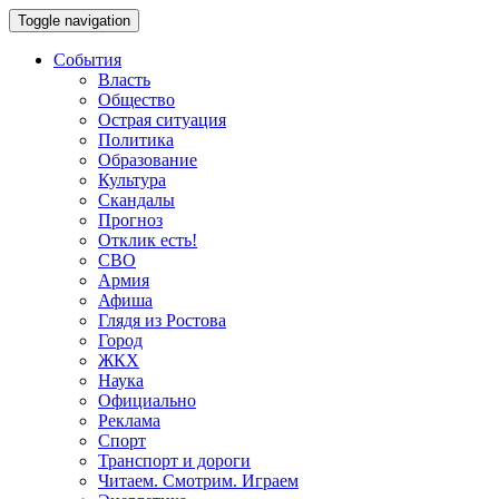
Toggle navigation
События
Власть
Общество
Острая ситуация
Политика
Образование
Культура
Скандалы
Прогноз
Отклик есть!
СВО
Армия
Афиша
Глядя из Ростова
Город
ЖКХ
Наука
Официально
Реклама
Спорт
Транспорт и дороги
Читаем. Смотрим. Играем