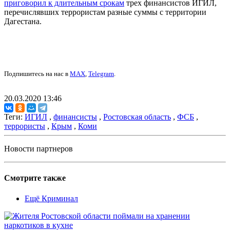
приговорил к длительным срокам
трех финансистов ИГИЛ,
перечислявших террористам разные суммы с территории
Дагестана.
Подпишитесь на нас в
MAX
,
Telegram
.
20.03.2020 13:46
Теги:
ИГИЛ
,
финансисты
,
Ростовская область
,
ФСБ
,
террористы
,
Крым
,
Коми
Новости партнеров
Смотрите также
Ещё Криминал