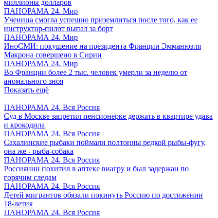
миллионы долларов
ПАНОРАМА 24. Мир
Ученица смогла успешно приземлиться после того, как ее
инструктор-пилот выпал за борт
ПАНОРАМА 24. Мир
ИноСМИ: покушение на президента Франции Эмманюэля
Макрона совершено в Сирии
ПАНОРАМА 24. Мир
Во Франции более 2 тыс. человек умерли за неделю от
аномального зноя
Показать ещё
ПАНОРАМА 24. Вся Россия
Суд в Москве запретил пенсионерке держать в квартире удава
и крокодила
ПАНОРАМА 24. Вся Россия
Сахалинские рыбаки поймали полтонны редкой рыбы-фугу,
она же - рыба-собака
ПАНОРАМА 24. Вся Россия
Россиянин похитил в аптеке виагру и был задержан по
горячим следам
ПАНОРАМА 24. Вся Россия
Детей мигрантов обязали покинуть Россию по достижении
18-летия
ПАНОРАМА 24. Вся Россия