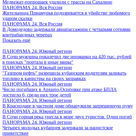
Медвежат-попрошаек удалили с трассы на Сахалине
ПАНОРАМА 24. Вся Россия
Жительница Приамурья подозревается в убийстве любимого
ударом скалки
ПАНОРАМА 24. Вся Россия
В Домодедово задержали авиапассажира с четырьмя сотнями
контрабандных черепах
Показать ещё
ПАНОРАМА 24. Южный регион
В Сочи мужчина покалечил две иномарки на 420 тыс. рублей
в поисках "портала в иные миры"
ПАНОРАМА 24. Южный регион
"Газпром нефть" разрешила кубанским водителям заливать
топливо в канистры на своих заправках
ПАНОРАМА 24. Южный регион
Число погибших в Архипо-Осиповке при атаке БПЛА
достигло 6, среди них трое детей
ПАНОРАМА 24. Южный регион
В Краснодаре в частном доме обнаружили запрещенную пуму
ПАНОРАМА 24. Южный регион
В Сочи горная река унесла в море двух туристов. Один погиб
ПАНОРАМА 24. Южный регион
Четырех молодых кубанцев задержали за нацистское
приветствие