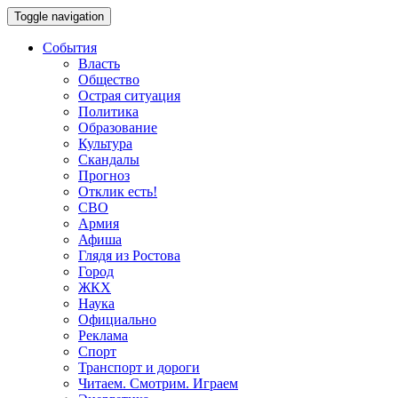
Toggle navigation
События
Власть
Общество
Острая ситуация
Политика
Образование
Культура
Скандалы
Прогноз
Отклик есть!
СВО
Армия
Афиша
Глядя из Ростова
Город
ЖКХ
Наука
Официально
Реклама
Спорт
Транспорт и дороги
Читаем. Смотрим. Играем