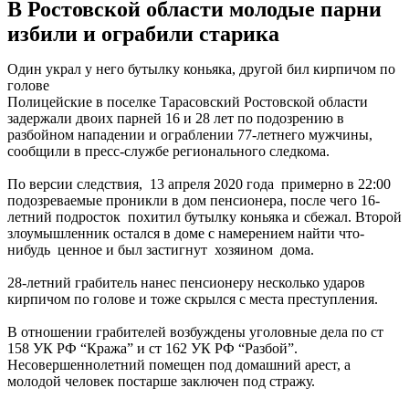
В Ростовской области молодые парни
избили и ограбили старика
Один украл у него бутылку коньяка, другой бил кирпичом по
голове
Полицейские в поселке Тарасовский Ростовской области
задержали двоих парней 16 и 28 лет по подозрению в
разбойном нападении и ограблении 77-летнего мужчины,
сообщили в пресс-службе регионального следкома.
По версии следствия, 13 апреля 2020 года примерно в 22:00
подозреваемые проникли в дом пенсионера, после чего 16-
летний подросток похитил бутылку коньяка и сбежал. Второй
злоумышленник остался в доме с намерением найти что-
нибудь ценное и был застигнут хозяином дома.
28-летний грабитель нанес пенсионеру несколько ударов
кирпичом по голове и тоже скрылся с места преступления.
В отношении грабителей возбуждены уголовные дела по ст
158 УК РФ “Кража” и ст 162 УК РФ “Разбой”.
Несовершеннолетний помещен под домашний арест, а
молодой человек постарше заключен под стражу.