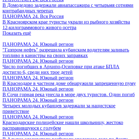
В Домодедово задержали авиапассажира с четырьмя сотнями
контрабандных черепах
ПАНОРАМА 24. Вся Россия
В Красноярском крае туристы украли из рыбного хозяйства
12-килограммового живого осетра
Показать ещё
ПАНОРАМА 24. Южный регион
"Газпром нефть" разрешила кубанским водителям заливать
топливо в канистры на своих заправках
ПАНОРАМА 24. Южный регион
Число погибших в Архипо-Осиповке при атаке БПЛА
достигло 6, среди них трое детей
ПАНОРАМА 24. Южный регион
В Краснодаре в частном доме обнаружили запрещенную пуму
ПАНОРАМА 24. Южный регион
В Сочи горная река унесла в море двух туристов. Один погиб
ПАНОРАМА 24. Южный регион
Четырех молодых кубанцев задержали за нацистское
приветствие
ПАНОРАМА 24. Южный регион
Краснодарские полицейские нашли школьницу, жестоко
расправившуюся с голубем
ПАНОРАМА 24. Южный регион