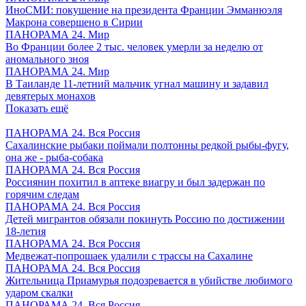
ИноСМИ: покушение на президента Франции Эмманюэля
Макрона совершено в Сирии
ПАНОРАМА 24. Мир
Во Франции более 2 тыс. человек умерли за неделю от
аномального зноя
ПАНОРАМА 24. Мир
В Таиланде 11-летний мальчик угнал машину и задавил
девятерых монахов
Показать ещё
ПАНОРАМА 24. Вся Россия
Сахалинские рыбаки поймали полтонны редкой рыбы-фугу,
она же - рыба-собака
ПАНОРАМА 24. Вся Россия
Россиянин похитил в аптеке виагру и был задержан по
горячим следам
ПАНОРАМА 24. Вся Россия
Детей мигрантов обязали покинуть Россию по достижении
18-летия
ПАНОРАМА 24. Вся Россия
Медвежат-попрошаек удалили с трассы на Сахалине
ПАНОРАМА 24. Вся Россия
Жительница Приамурья подозревается в убийстве любимого
ударом скалки
ПАНОРАМА 24. Вся Россия