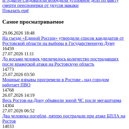
В Адыгее следователи возбудили уголовное дело по факту
смерти пенсионерки от укусов макаки
Показать ещё
Самое просматриваемое
29.06.2026 18:48
На съезде «Единой России» утвердили список кандидатов от
Ростовской области на выборы в Государственную Думу
16459
27.07.2026 11:11
До восьми человек увеличилось количество пострадавших
после вражеской атаки на Ростовскую область
14773
25.07.2026 03:50
Мощные взрывы прогремели в Ростове - над городом
работает ПВО
14768
26.07.2026 14:19
Весь Ростов-на-Дону объявили зоной ЧС после мегашторма
14304
27.07.2026 06:52
Два человека погибли, пятеро пострадали при атаке БПЛА на
Ростов
14033