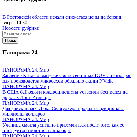
В Ростовской области начали снижаться цены на бензин
вчера, 10:30
Новости рубрики
Панорама
24
ПАНОРАМА 24. Мир
Завление Китая о выпуске своих серийных DUV-литографов
для производства микросхем обвалило акции NVidia
ПАНОРАМА 24. Мир
В США байкеры и квадроциклисты устроили беспредел на
дорогах Лонг-Айленда
ПАНОРАМА 24. Мир
Джедайский меч Люка Скайуокера продали с аукциона за
миллионы долларов
ПАНОРАМА 24. Мир
Ученица смогла успешно приземлиться после того, как ее
инструктор-пилот выпал за борт
ПАНОРАМА 24. Мир