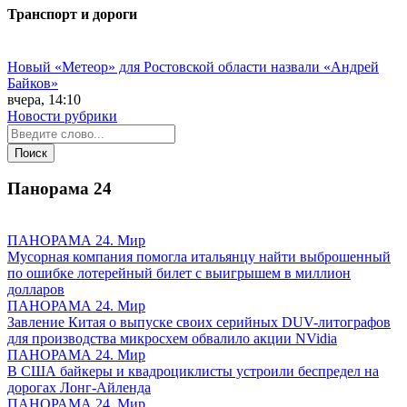
Транспорт и дороги
Новый «Метеор» для Ростовской области назвали «Андрей
Байков»
вчера, 14:10
Новости рубрики
Панорама
24
ПАНОРАМА 24. Мир
Мусорная компания помогла итальянцу найти выброшенный
по ошибке лотерейный билет с выигрышем в миллион
долларов
ПАНОРАМА 24. Мир
Завление Китая о выпуске своих серийных DUV-литографов
для производства микросхем обвалило акции NVidia
ПАНОРАМА 24. Мир
В США байкеры и квадроциклисты устроили беспредел на
дорогах Лонг-Айленда
ПАНОРАМА 24. Мир