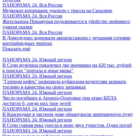
ПАНОРАМА 24. Вся Россия
Медвежат-попрошаек удалили с трассы на Сахалине
ПАНОРАМА 24. Вся Россия
Жительница Приамурья подозревается в убийстве любимого
ударом скалки
ПАНОРАМА 24. Вся Россия
В Домодедово задержали авиапассажира с четырьмя сотнями
контрабандных черепах
Показать ещё
ПАНОРАМА 24. Южный регион
В Сочи мужчина покалечил две иномарки на 420 тыс. рублей
в поисках "портала в иные миры"
ПАНОРАМА 24. Южный регион
"Газпром нефть" разрешила кубанским водителям заливать
топливо в канистры на своих заправках
ПАНОРАМА 24. Южный регион
Число погибших в Архипо-Осиповке при атаке БПЛА
достигло 6, среди них трое детей
ПАНОРАМА 24. Южный регион
В Краснодаре в частном доме обнаружили запрещенную пуму
ПАНОРАМА 24. Южный регион
В Сочи горная река унесла в море двух туристов. Один погиб
ПАНОРАМА 24. Южный регион