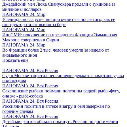
Джедайский меч Люка Скайуокера продали с аукциона за
миллионы долларов
ПАНОРАМА 24. Мир
Ученица смогла успешно приземлиться после того, как ее
инструктор-пилот выпал за борт
ПАНОРАМА 24. Мир
ИноСМИ: покушение на президента Франции Эмманюэля
Макрона совершено в Сирии
ПАНОРАМА 24. Мир
Во Франции более 2 тыс. человек умерли за неделю от
аномального зноя
Показать ещё
ПАНОРАМА 24. Вся Россия
Суд в Москве запретил пенсионерке держать в квартире удава
и крокодила
ПАНОРАМА 24. Вся Россия
Сахалинские рыбаки поймали полтонны редкой рыбы-фугу,
она же - рыба-собака
ПАНОРАМА 24. Вся Россия
Россиянин похитил в аптеке виагру и был задержан по
горячим следам
ПАНОРАМА 24. Вся Россия
Детей мигрантов обязали покинуть Россию по достижении
18-летия