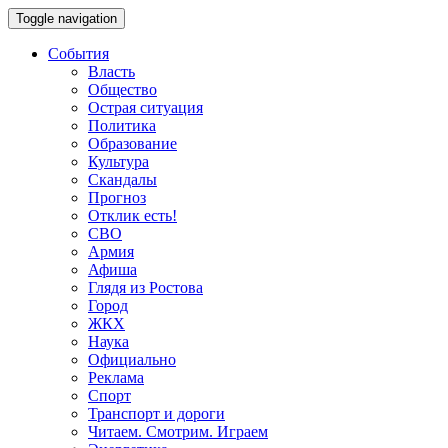
Toggle navigation
События
Власть
Общество
Острая ситуация
Политика
Образование
Культура
Скандалы
Прогноз
Отклик есть!
СВО
Армия
Афиша
Глядя из Ростова
Город
ЖКХ
Наука
Официально
Реклама
Спорт
Транспорт и дороги
Читаем. Смотрим. Играем