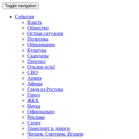
Toggle navigation
События
Власть
Общество
Острая ситуация
Политика
Образование
Культура
Скандалы
Прогноз
Отклик есть!
СВО
Армия
Афиша
Глядя из Ростова
Город
ЖКХ
Наука
Официально
Реклама
Спорт
Транспорт и дороги
Читаем. Смотрим. Играем