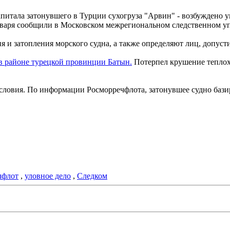
апитала затонувшего в Турции сухогруза "Арвин" - возбуждено 
января сообщили в Московском межрегиональном следственном у
я и затопления морского судна, а также определяют лиц, допус
 в районе турецкой провинции Батын.
Потерпел крушение теплохо
ловия. По информации Росморречфлота, затонувшее судно базир
чфлот
,
уловное дело
,
Следком