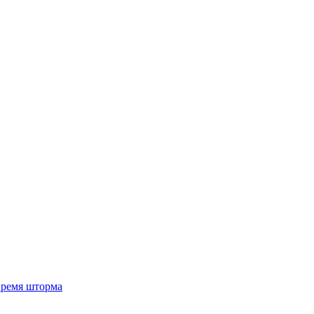
 время шторма