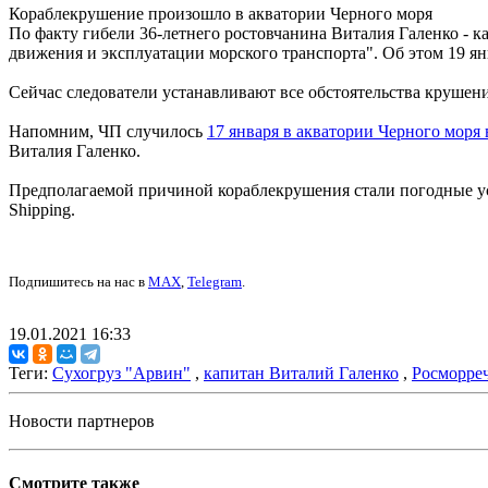
Кораблекрушение произошло в акватории Черного моря
По факту гибели 36-летнего ростовчанина Виталия Галенко - к
движения и эксплуатации морского транспорта". Об этом 19 
Сейчас следователи устанавливают все обстоятельства крушени
Напомним, ЧП случилось
17 января в акватории Черного моря
Виталия Галенко.
Предполагаемой причиной кораблекрушения стали погодные ус
Shipping.
Подпишитесь на нас в
MAX
,
Telegram
.
19.01.2021 16:33
Теги:
Сухогруз "Арвин"
,
капитан Виталий Галенко
,
Росморре
Новости партнеров
Смотрите также