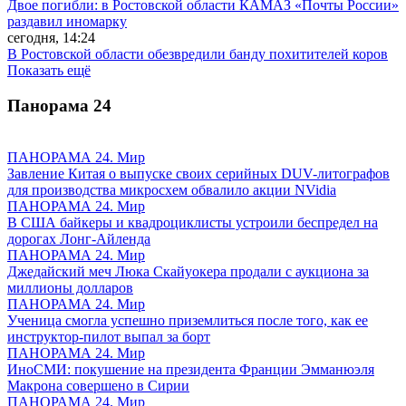
Двое погибли: в Ростовской области КАМАЗ «Почты России»
раздавил иномарку
сегодня, 14:24
В Ростовской области обезвредили банду похитителей коров
Показать ещё
Панорама
24
ПАНОРАМА 24. Мир
Завление Китая о выпуске своих серийных DUV-литографов
для производства микросхем обвалило акции NVidia
ПАНОРАМА 24. Мир
В США байкеры и квадроциклисты устроили беспредел на
дорогах Лонг-Айленда
ПАНОРАМА 24. Мир
Джедайский меч Люка Скайуокера продали с аукциона за
миллионы долларов
ПАНОРАМА 24. Мир
Ученица смогла успешно приземлиться после того, как ее
инструктор-пилот выпал за борт
ПАНОРАМА 24. Мир
ИноСМИ: покушение на президента Франции Эмманюэля
Макрона совершено в Сирии
ПАНОРАМА 24. Мир