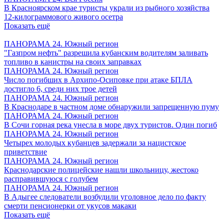
В Красноярском крае туристы украли из рыбного хозяйства
12-килограммового живого осетра
Показать ещё
ПАНОРАМА 24. Южный регион
"Газпром нефть" разрешила кубанским водителям заливать
топливо в канистры на своих заправках
ПАНОРАМА 24. Южный регион
Число погибших в Архипо-Осиповке при атаке БПЛА
достигло 6, среди них трое детей
ПАНОРАМА 24. Южный регион
В Краснодаре в частном доме обнаружили запрещенную пуму
ПАНОРАМА 24. Южный регион
В Сочи горная река унесла в море двух туристов. Один погиб
ПАНОРАМА 24. Южный регион
Четырех молодых кубанцев задержали за нацистское
приветствие
ПАНОРАМА 24. Южный регион
Краснодарские полицейские нашли школьницу, жестоко
расправившуюся с голубем
ПАНОРАМА 24. Южный регион
В Адыгее следователи возбудили уголовное дело по факту
смерти пенсионерки от укусов макаки
Показать ещё