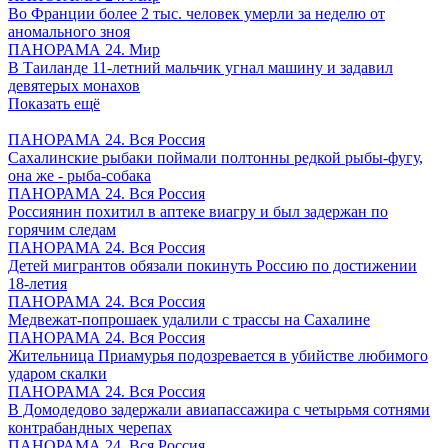
Во Франции более 2 тыс. человек умерли за неделю от
аномального зноя
ПАНОРАМА 24. Мир
В Таиланде 11-летний мальчик угнал машину и задавил
девятерых монахов
Показать ещё
ПАНОРАМА 24. Вся Россия
Сахалинские рыбаки поймали полтонны редкой рыбы-фугу,
она же - рыба-собака
ПАНОРАМА 24. Вся Россия
Россиянин похитил в аптеке виагру и был задержан по
горячим следам
ПАНОРАМА 24. Вся Россия
Детей мигрантов обязали покинуть Россию по достижении
18-летия
ПАНОРАМА 24. Вся Россия
Медвежат-попрошаек удалили с трассы на Сахалине
ПАНОРАМА 24. Вся Россия
Жительница Приамурья подозревается в убийстве любимого
ударом скалки
ПАНОРАМА 24. Вся Россия
В Домодедово задержали авиапассажира с четырьмя сотнями
контрабандных черепах
ПАНОРАМА 24. Вся Россия