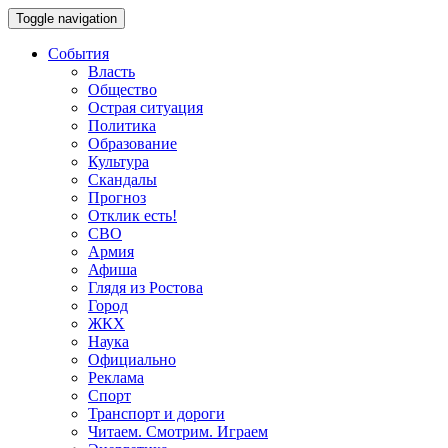
Toggle navigation
События
Власть
Общество
Острая ситуация
Политика
Образование
Культура
Скандалы
Прогноз
Отклик есть!
СВО
Армия
Афиша
Глядя из Ростова
Город
ЖКХ
Наука
Официально
Реклама
Спорт
Транспорт и дороги
Читаем. Смотрим. Играем