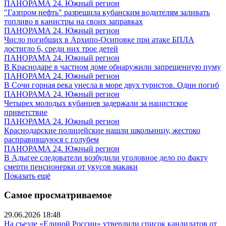
ПАНОРАМА 24. Южный регион
"Газпром нефть" разрешила кубанским водителям заливать
топливо в канистры на своих заправках
ПАНОРАМА 24. Южный регион
Число погибших в Архипо-Осиповке при атаке БПЛА
достигло 6, среди них трое детей
ПАНОРАМА 24. Южный регион
В Краснодаре в частном доме обнаружили запрещенную пуму
ПАНОРАМА 24. Южный регион
В Сочи горная река унесла в море двух туристов. Один погиб
ПАНОРАМА 24. Южный регион
Четырех молодых кубанцев задержали за нацистское
приветствие
ПАНОРАМА 24. Южный регион
Краснодарские полицейские нашли школьницу, жестоко
расправившуюся с голубем
ПАНОРАМА 24. Южный регион
В Адыгее следователи возбудили уголовное дело по факту
смерти пенсионерки от укусов макаки
Показать ещё
Самое просматриваемое
29.06.2026 18:48
На съезде «Единой России» утвердили список кандидатов от