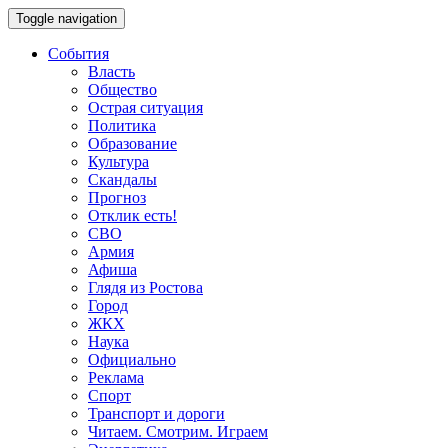
Toggle navigation
События
Власть
Общество
Острая ситуация
Политика
Образование
Культура
Скандалы
Прогноз
Отклик есть!
СВО
Армия
Афиша
Глядя из Ростова
Город
ЖКХ
Наука
Официально
Реклама
Спорт
Транспорт и дороги
Читаем. Смотрим. Играем