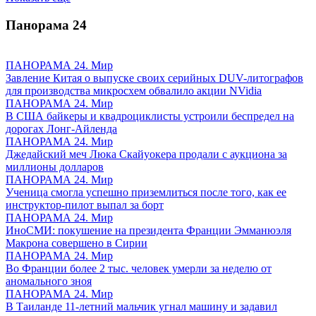
Панорама
24
ПАНОРАМА 24. Мир
Завление Китая о выпуске своих серийных DUV-литографов
для производства микросхем обвалило акции NVidia
ПАНОРАМА 24. Мир
В США байкеры и квадроциклисты устроили беспредел на
дорогах Лонг-Айленда
ПАНОРАМА 24. Мир
Джедайский меч Люка Скайуокера продали с аукциона за
миллионы долларов
ПАНОРАМА 24. Мир
Ученица смогла успешно приземлиться после того, как ее
инструктор-пилот выпал за борт
ПАНОРАМА 24. Мир
ИноСМИ: покушение на президента Франции Эмманюэля
Макрона совершено в Сирии
ПАНОРАМА 24. Мир
Во Франции более 2 тыс. человек умерли за неделю от
аномального зноя
ПАНОРАМА 24. Мир
В Таиланде 11-летний мальчик угнал машину и задавил