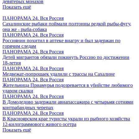
девятерых монахов
Показать ещё
ПАНОРАМА 24. Вся Россия
Сахалинские рыбаки поймали полтонны редкой рыбы-фугу,
она же - рыба-собака
ПАНОРАМА 24. Вся Россия
Россиянин похитил в аптеке виагру и был задержан по
горячим следам
ПАНОРАМА 24. Вся Россия
Детей мигрантов обязали покинуть Россию по достижении
18-летия
ПАНОРАМА 24. Вся Россия
Медвежат-попрошаек удалили с трассы на Сахалине
ПАНОРАМА 24. Вся Россия
Жительница Приамурья подозревается в убийстве любимого
ударом скалки
ПАНОРАМА 24. Вся Россия
В Домодедово задержали авиапассажира с четырьмя сотнями
контрабандных черепах
ПАНОРАМА 24. Вся Россия
В Красноярском крае туристы украли из рыбного хозяйства
12-килограммового живого осетра
Показать ещё