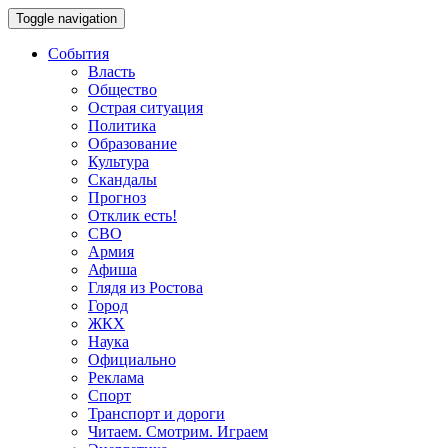
Toggle navigation
События
Власть
Общество
Острая ситуация
Политика
Образование
Культура
Скандалы
Прогноз
Отклик есть!
СВО
Армия
Афиша
Глядя из Ростова
Город
ЖКХ
Наука
Официально
Реклама
Спорт
Транспорт и дороги
Читаем. Смотрим. Играем