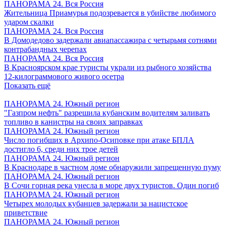
ПАНОРАМА 24. Вся Россия
Жительница Приамурья подозревается в убийстве любимого
ударом скалки
ПАНОРАМА 24. Вся Россия
В Домодедово задержали авиапассажира с четырьмя сотнями
контрабандных черепах
ПАНОРАМА 24. Вся Россия
В Красноярском крае туристы украли из рыбного хозяйства
12-килограммового живого осетра
Показать ещё
ПАНОРАМА 24. Южный регион
"Газпром нефть" разрешила кубанским водителям заливать
топливо в канистры на своих заправках
ПАНОРАМА 24. Южный регион
Число погибших в Архипо-Осиповке при атаке БПЛА
достигло 6, среди них трое детей
ПАНОРАМА 24. Южный регион
В Краснодаре в частном доме обнаружили запрещенную пуму
ПАНОРАМА 24. Южный регион
В Сочи горная река унесла в море двух туристов. Один погиб
ПАНОРАМА 24. Южный регион
Четырех молодых кубанцев задержали за нацистское
приветствие
ПАНОРАМА 24. Южный регион