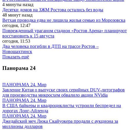
4 минуты назад
Десятки домов на ЗЖМ Ростова остались без воды
48 минут назад
Ветхая проводка едва не лишила жилья семью из Морозовска
сегодня, 12:47
Поврежденный ураганом стадион «Ростов Арена» планируют
восстановить к 15 августа
сегодня, 11:53
Два человека погибли в ДТП на трассе Ростов –
Новошахтинск
Показать ещё
Панорама
24
ПАНОРАМА 24. Мир
Завление Китая о выпуске своих серийных DUV-литографов
для производства микросхем обвалило акции NVidia
ПАНОРАМА 24. Мир
В США байкеры и квадроциклисты устроили беспредел на
дорогах Лонг-Айленда
ПАНОРАМА 24. Мир
Джедайский меч Люка Скайуокера продали с аукциона за
миллионы долларов