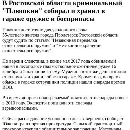
В Ростовской области криминальный
"Плюшкин" собирал и хранил в
гараже оружие и боеприпасы
Накопил достаточно для уголовного срока
55-летнего жителя города Пролетарск Ростовской области
будут судить по статьям "Незаконная переделка
огнестрельного оружия" и "Незаконное хранение
огнестрельного оружия".
По версии следствия, в конце мая 2017 года обвиняемый
нашел в лесополосе гладкоствольное охотничье ружье 16
калибра и 5 патронов к нему. Мужчина в тот же день отпилил
ствол ружья и хранил обрез в гараже. Кроме того, во время
обыска в гараже сотрудники полиции нашли снаряды времен
ВОВ.
Во время допроса подозреваемый пояснил, что снаряды нашел
в 2010 году. Эксперты признали эти снаряды
взрывоопасными.
Сейчас расследование уголовного дела завершено, сообщает
Южная транспортная прокуратура. Сальский транспортный
прокурор утвердил обвинительное заключение. Материалы