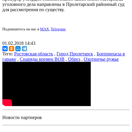
уголовного дела направлены в Пролетарский районный суд
для рассмотрения по существу.
Подпишитесь на нас в
MAX
,
Telegram
.
01.02.2018 14:43
Теги:
Ростовская область
,
Город Пролетарск
,
Боеприпасы в
гараже
,
Снаряды времен ВОВ
,
Обрез
,
Охотничье ружье
Новости партнеров