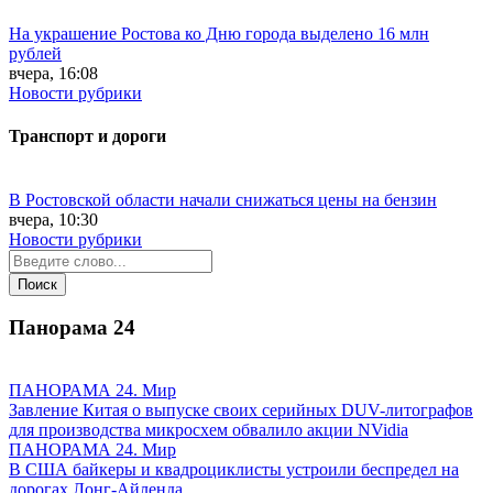
На украшение Ростова ко Дню города выделено 16 млн
рублей
вчера, 16:08
Новости рубрики
Транспорт и дороги
В Ростовской области начали снижаться цены на бензин
вчера, 10:30
Новости рубрики
Панорама
24
ПАНОРАМА 24. Мир
Завление Китая о выпуске своих серийных DUV-литографов
для производства микросхем обвалило акции NVidia
ПАНОРАМА 24. Мир
В США байкеры и квадроциклисты устроили беспредел на
дорогах Лонг-Айленда