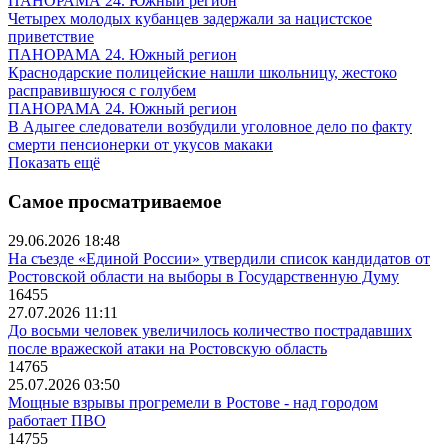
ПАНОРАМА 24. Южный регион
Четырех молодых кубанцев задержали за нацистское
приветствие
ПАНОРАМА 24. Южный регион
Краснодарские полицейские нашли школьницу, жестоко
расправившуюся с голубем
ПАНОРАМА 24. Южный регион
В Адыгее следователи возбудили уголовное дело по факту
смерти пенсионерки от укусов макаки
Показать ещё
Самое просматриваемое
29.06.2026 18:48
На съезде «Единой России» утвердили список кандидатов от
Ростовской области на выборы в Государственную Думу
16455
27.07.2026 11:11
До восьми человек увеличилось количество пострадавших
после вражеской атаки на Ростовскую область
14765
25.07.2026 03:50
Мощные взрывы прогремели в Ростове - над городом
работает ПВО
14755