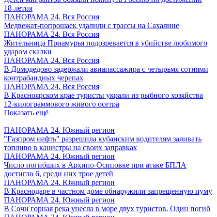
18-летия
ПАНОРАМА 24. Вся Россия
Медвежат-попрошаек удалили с трассы на Сахалине
ПАНОРАМА 24. Вся Россия
Жительница Приамурья подозревается в убийстве любимого
ударом скалки
ПАНОРАМА 24. Вся Россия
В Домодедово задержали авиапассажира с четырьмя сотнями
контрабандных черепах
ПАНОРАМА 24. Вся Россия
В Красноярском крае туристы украли из рыбного хозяйства
12-килограммового живого осетра
Показать ещё
ПАНОРАМА 24. Южный регион
"Газпром нефть" разрешила кубанским водителям заливать
топливо в канистры на своих заправках
ПАНОРАМА 24. Южный регион
Число погибших в Архипо-Осиповке при атаке БПЛА
достигло 6, среди них трое детей
ПАНОРАМА 24. Южный регион
В Краснодаре в частном доме обнаружили запрещенную пуму
ПАНОРАМА 24. Южный регион
В Сочи горная река унесла в море двух туристов. Один погиб