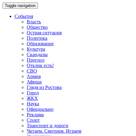
Toggle navigation
События
Власть
Общество
Острая ситуация
Политика
Образование
Культура
Скандалы
Прогноз
Отклик есть!
СВО
Армия
Афиша
Глядя из Ростова
Город
ЖКХ
Наука
Официально
Реклама
Спорт
Транспорт и дороги
Читаем. Смотрим. Играем