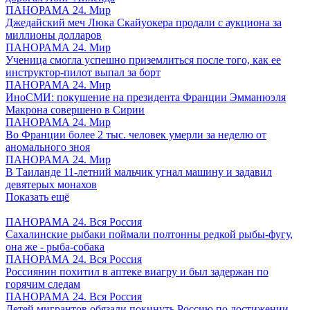
ПАНОРАМА 24. Мир
Джедайский меч Люка Скайуокера продали с аукциона за
миллионы долларов
ПАНОРАМА 24. Мир
Ученица смогла успешно приземлиться после того, как ее
инструктор-пилот выпал за борт
ПАНОРАМА 24. Мир
ИноСМИ: покушение на президента Франции Эмманюэля
Макрона совершено в Сирии
ПАНОРАМА 24. Мир
Во Франции более 2 тыс. человек умерли за неделю от
аномального зноя
ПАНОРАМА 24. Мир
В Таиланде 11-летний мальчик угнал машину и задавил
девятерых монахов
Показать ещё
ПАНОРАМА 24. Вся Россия
Сахалинские рыбаки поймали полтонны редкой рыбы-фугу,
она же - рыба-собака
ПАНОРАМА 24. Вся Россия
Россиянин похитил в аптеке виагру и был задержан по
горячим следам
ПАНОРАМА 24. Вся Россия
Детей мигрантов обязали покинуть Россию по достижении