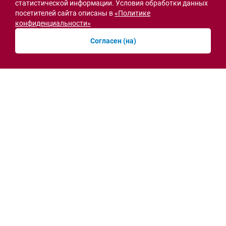
статистической информации. Условия обработки данных
посетителей сайта описаны в
«Политике
конфиденциальности»
Семьи героев СВО с временной регистрацией
Согласен (на)
в Ростовской области смогут получить
земельный участок
30.07.2026 13:05
Новости рубрики
Острая ситуация