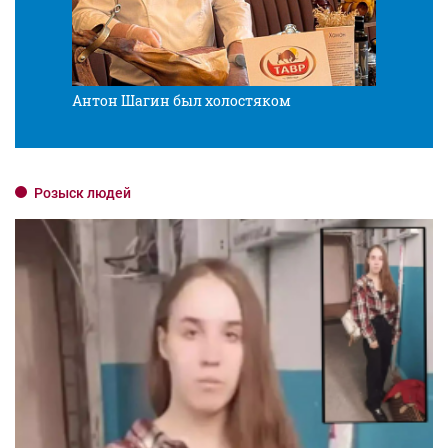
Антон Шагин был холостяком
Разв
Розыск людей