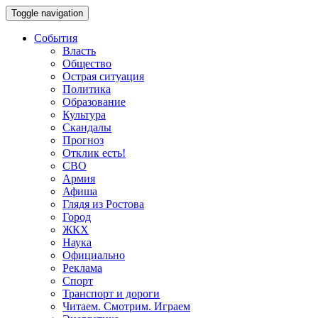
Toggle navigation
События
Власть
Общество
Острая ситуация
Политика
Образование
Культура
Скандалы
Прогноз
Отклик есть!
СВО
Армия
Афиша
Глядя из Ростова
Город
ЖКХ
Наука
Официально
Реклама
Спорт
Транспорт и дороги
Читаем. Смотрим. Играем