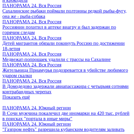
и крокодила
ПАНОРАМА 24. Вся Россия
Сахалинские рыбаки поймали полтонны редкой рыбы-фугу,
она же - рыба-собака
ПАНОРАМА 24. Вся Россия
Россиянин похитил в аптеке виагру и был задержан по
горячим следам
ПАНОРАМА 24. Вся Россия
Детей мигрантов обязали покинуть Россию по достижении
18-летия
ПАНОРАМА 24. Вся Россия
Медвежат-попрошаек удалили с трассы на Сахалине
ПАНОРАМА 24. Вся Россия
Жительница Приамурья подозревается в убийстве любимого
ударом скалки
ПАНОРАМА 24. Вся Россия
В Домодедово задержали авиапассажира с четырьмя сотнями
контрабандных черепах
Показать ещё
ПАНОРАМА 24. Южный регион
В Сочи мужчина покалечил две иномарки на 420 тыс. рублей
в поисках "портала в иные миры"
ПАНОРАМА 24. Южный регион
"Газпром нефть" разрешила кубанским водителям заливать