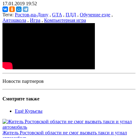
17.01.2019 19:52
Теги:
Ростов-на-Дону
,
GTA
,
ПДД
,
Обучение езде
,
Автошкола
,
Игра
,
Компьютерная игра
Новости партнеров
Смотрите также
Ещё Курьезы
Житель Ростовской области не смог вызвать такси и угнал