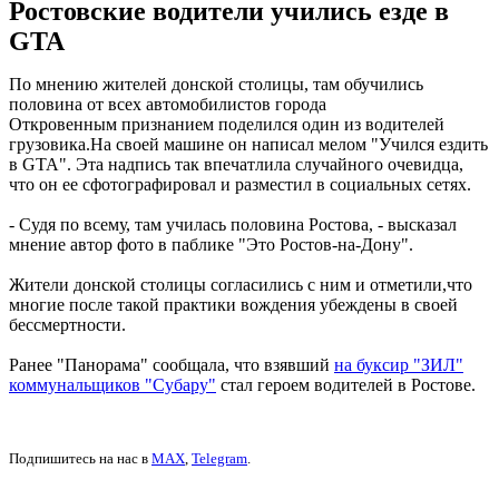
Ростовские водители учились езде в
GTA
По мнению жителей донской столицы, там обучились
половина от всех автомобилистов города
Откровенным признанием поделился один из водителей
грузовика.На своей машине он написал мелом "Учился ездить
в GTA". Эта надпись так впечатлила случайного очевидца,
что он ее сфотографировал и разместил в социальных сетях.
- Судя по всему, там училась половина Ростова, - высказал
мнение автор фото в паблике "Это Ростов-на-Дону".
Жители донской столицы согласились с ним и отметили,что
многие после такой практики вождения убеждены в своей
бессмертности.
Ранее "Панорама" сообщала, что взявший
на буксир "ЗИЛ"
коммунальщиков "Субару"
стал героем водителей в Ростове.
Подпишитесь на нас в
MAX
,
Telegram
.