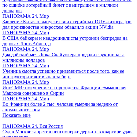
по ошибке лотерейный билет с выигрышем в миллион
долларов
ПАНОРАМА 24. Мир
Завление Китая о выпуске своих серийных DUV-литографов
для производства микросхем обвалило акции NVidia
ПАНОРАМА 24. Мир
В США байкеры и квадроциклисты устроили беспредел на
дорогах Лонг-Айленда
ПАНОРАМА 24. Мир
Джедайский меч Люка Скайуокера продали с аукциона за
миллионы долларов
ПАНОРАМА 24. Мир
Ученица смогла успешно приземлиться после того, как ее
инструктор-пилот выпал за борт
ПАНОРАМА 24. Мир
ИноСМИ: покушение на президента Франции Эмманюэля
Макрона совершено в Сирии
ПАНОРАМА 24. Мир
Во Франции более 2 тыс. человек умерли за неделю от
аномального зноя
Показать ещё
ПАНОРАМА 24. Вся Россия
Суд в Москве запретил пенсионерке держать в квартире удава