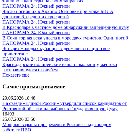
топливо в канистры на своих заправках
ПАНОРАМА 24. Южный регион
Число погибших в Архипо-Осиповке при атаке БПЛА
достигло 6, среди них трое детей
ПАНОРАМА 24. Южный регион
В Краснодаре в частном доме обнаружили запрещенную пуму
ПАНОРАМА 24. Южный регион
В Сочи горная река унесла в море двух туристов. Один погиб
ПАНОРАМА 24. Южный регион
Четырех молодых кубанцев задержали за нацистское
приветствие
ПАНОРАМА 24. Южный регион
Краснодарские полицейские нашли школьницу, жестоко
расправившуюся с голубем
Показать ещё
Самое просматриваемое
29.06.2026 18:48
На съезде «Единой России» утвердили список кандидатов от
Ростовской области на выборы в Государственную Думу
16493
25.07.2026 03:50
Мощные взрывы прогремели в Ростове - над городом
работает ПВО