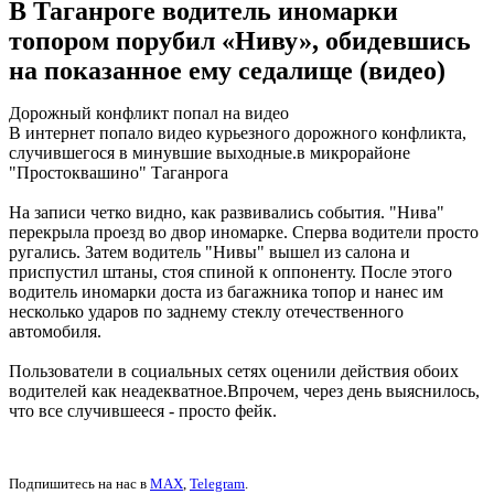
В Таганроге водитель иномарки
топором порубил «Ниву», обидевшись
на показанное ему седалище (видео)
Дорожный конфликт попал на видео
В интернет попало видео курьезного дорожного конфликта,
случившегося в минувшие выходные.в микрорайоне
"Простоквашино" Таганрога
На записи четко видно, как развивались события. "Нива"
перекрыла проезд во двор иномарке. Сперва водители просто
ругались. Затем водитель "Нивы" вышел из салона и
приспустил штаны, стоя спиной к оппоненту. После этого
водитель иномарки доста из багажника топор и нанес им
несколько ударов по заднему стеклу отечественного
автомобиля.
Пользователи в социальных сетях оценили действия обоих
водителей как неадекватное.Впрочем, через день выяснилось,
что все случившееся - просто фейк.
Подпишитесь на нас в
MAX
,
Telegram
.