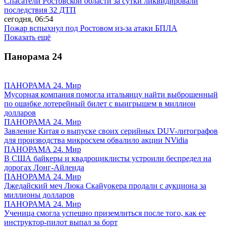
Спасатели Ростовской области за сутки ликвидировали
последствия 32 ДТП
сегодня, 06:54
Пожар вспыхнул под Ростовом из-за атаки БПЛА
Показать ещё
Панорама
24
ПАНОРАМА 24. Мир
Мусорная компания помогла итальянцу найти выброшенный
по ошибке лотерейный билет с выигрышем в миллион
долларов
ПАНОРАМА 24. Мир
Завление Китая о выпуске своих серийных DUV-литографов
для производства микросхем обвалило акции NVidia
ПАНОРАМА 24. Мир
В США байкеры и квадроциклисты устроили беспредел на
дорогах Лонг-Айленда
ПАНОРАМА 24. Мир
Джедайский меч Люка Скайуокера продали с аукциона за
миллионы долларов
ПАНОРАМА 24. Мир
Ученица смогла успешно приземлиться после того, как ее
инструктор-пилот выпал за борт