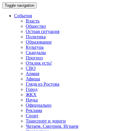
Toggle navigation
События
Власть
Общество
Острая ситуация
Политика
Образование
Культура
Скандалы
Прогноз
Отклик есть!
СВО
Армия
Афиша
Глядя из Ростова
Город
ЖКХ
Наука
Официально
Реклама
Спорт
Транспорт и дороги
Читаем. Смотрим. Играем