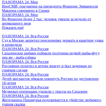
ПАНОРАМА 24. Мир
ИноСМИ: покушение на президента Франции Эмманюэля
Макрона совершено в Сирии
ПАНОРАМА 24. Мир
Во Франции более 2 тыс. человек умерли за неделю от
аномального зноя
Показать ещё
ПАНОРАМА 24. Вся Россия
Суд в Москве запретил пенсионерке держать в квартире удава
и крокодила
ПАНОРАМА 24. Вся Россия
Сахалинские рыбаки поймали полтонны редкой рыбы-фугу,
она же - рыба-собака
ПАНОРАМА 24. Вся Россия
Россиянин похитил в аптеке виагру и был задержан по
горячим следам
ПАНОРАМА 24. Вся Россия
Детей мигрантов обязали покинуть Россию по достижении
18-летия
ПАНОРАМА 24. Вся Россия
Медвежат-попрошаек удалили с трассы на Сахалине
ПАНОРАМА 24. Вся Россия
Жительница Приамурья подозревается в убийстве любимого
ударом скалки