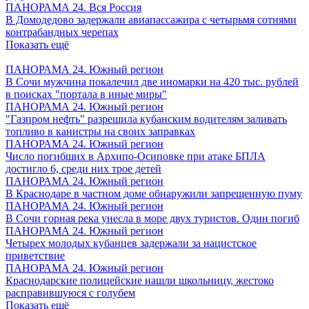
ПАНОРАМА 24. Вся Россия
В Домодедово задержали авиапассажира с четырьмя сотнями
контрабандных черепах
Показать ещё
ПАНОРАМА 24. Южный регион
В Сочи мужчина покалечил две иномарки на 420 тыс. рублей
в поисках "портала в иные миры"
ПАНОРАМА 24. Южный регион
"Газпром нефть" разрешила кубанским водителям заливать
топливо в канистры на своих заправках
ПАНОРАМА 24. Южный регион
Число погибших в Архипо-Осиповке при атаке БПЛА
достигло 6, среди них трое детей
ПАНОРАМА 24. Южный регион
В Краснодаре в частном доме обнаружили запрещенную пуму
ПАНОРАМА 24. Южный регион
В Сочи горная река унесла в море двух туристов. Один погиб
ПАНОРАМА 24. Южный регион
Четырех молодых кубанцев задержали за нацистское
приветствие
ПАНОРАМА 24. Южный регион
Краснодарские полицейские нашли школьницу, жестоко
расправившуюся с голубем
Показать ещё