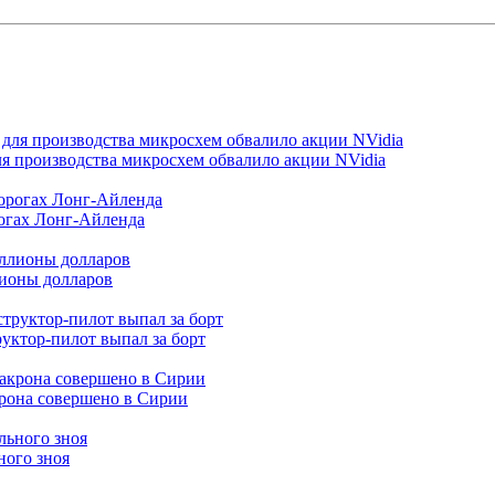
я производства микросхем обвалило акции NVidia
огах Лонг-Айленда
лионы долларов
руктор-пилот выпал за борт
она совершено в Сирии
ного зноя