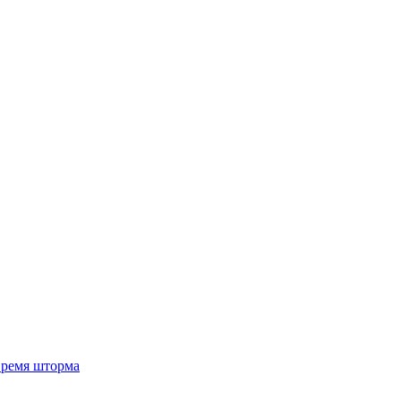
 время шторма