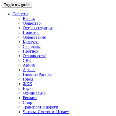
Toggle navigation
События
Власть
Общество
Острая ситуация
Политика
Образование
Культура
Скандалы
Прогноз
Отклик есть!
СВО
Армия
Афиша
Глядя из Ростова
Город
ЖКХ
Наука
Официально
Реклама
Спорт
Транспорт и дороги
Читаем. Смотрим. Играем