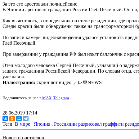
За это его арестовали полицейские
В Японии арестован гражданин России Глеб Песочный. Он подо
Как выяснилось, в понедельник на стене резиденции, где прож
Следы краски были обнаружены также на трансформаторной бу
По записи камеры видеонаблюдения удалось установить предпол
Глеб Песочный.
При задержании у гражданина РФ был изъят баллончик с красн
Отец молодого человека Сергей Песочный, узнавший о задерж
защите гражданина Российской Федерации. По словам отца, ег
уже давно.
Иллюстрация:
скриншот видео テレ東NEWS
Подпишитесь на нас в
MAX
,
Telegram
.
28.06.2019 17:14
Теги:
В мире
,
Япония
,
Россиянин разрисовал граффити резид
Новости партнеров