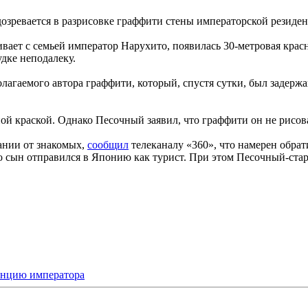
зревается в разрисовке граффити стены императорской резиден
ивает с семьей император Нарухито, появилась 30-метровая кра
дке неподалеку.
агаемого автора граффити, который, спустя сутки, был задержа
ой краской. Однако Песочный заявил, что граффити он не рисо
ании от знакомых,
сообщил
телеканалу «360», что намерен обра
о сын отправился в Японию как турист. При этом Песочный-ста
енцию императора