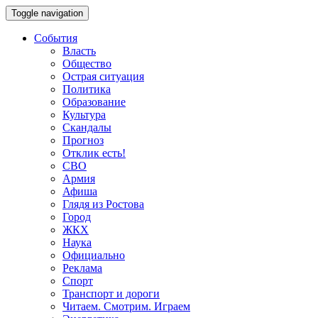
Toggle navigation
События
Власть
Общество
Острая ситуация
Политика
Образование
Культура
Скандалы
Прогноз
Отклик есть!
СВО
Армия
Афиша
Глядя из Ростова
Город
ЖКХ
Наука
Официально
Реклама
Спорт
Транспорт и дороги
Читаем. Смотрим. Играем