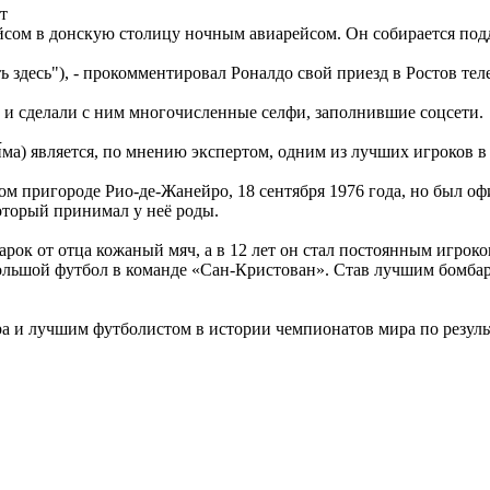
т
йсом в донскую столицу ночным авиарейсом. Он собирается под
ть здесь"), - прокомментировал Роналдо свой приезд в Ростов те
 и сделали с ним многочисленные селфи, заполнившие соцсети.
и́ма) является, по мнению экспертом, одним из лучших игроков 
ом пригороде Рио-де-Жанейро, 18 сентября 1976 года, но был о
который принимал у неё роды.
одарок от отца кожаный мяч, а в 12 лет он стал постоянным игро
большой футбол в команде «Сан-Кристован». Став лучшим бомба
и лучшим футболистом в истории чемпионатов мира по результа
.