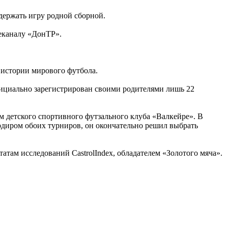
держать игру родной сборной.
леканалу «ДонТР».
в истории мирового футбола.
фициально зарегистрирован своими родителями лишь 22
ком детского спортивного футзального клуба «Валкейре». В
рдиром обоих турниров, он окончательно решил выбрать
там исследований CastrolIndex, обладателем «Золотого мяча».