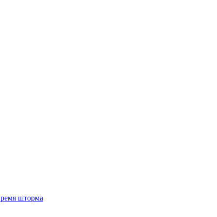
 время шторма