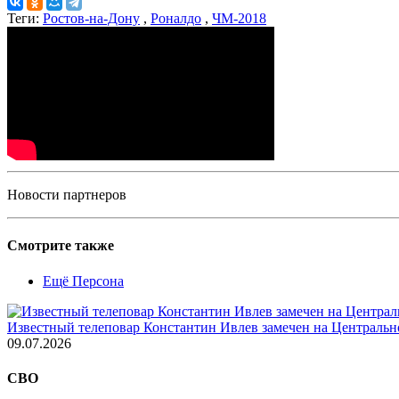
Теги:
Ростов-на-Дону
,
Роналдо
,
ЧМ-2018
Новости партнеров
Смотрите также
Ещё Персона
Известный телеповар Константин Ивлев замечен на Центральн
09.07.2026
СВО