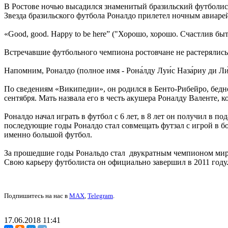
В Ростове ночью высадился знаменитый бразильский футболис
Звезда бразильского футбола Роналдо прилетел ночным авиаре
«Good, good. Happy to be here” ("Хорошо, хорошо. Счастлив бы
Встречавшие футбольного чемпиона ростовчане не растерялись
Напомним, Роналдо (полное имя - Рона́лду Луи́с Наза́риу ди Л
По сведениям «Википедии», он родился в Бенто-Рибейро, бедн
сентября. Мать назвала его в честь акушера Роналду Валенте, 
Роналдо начал играть в футбол с 6 лет, в 8 лет он получил в п
последующие годы Роналдо стал совмещать футзал с игрой в 
именно большой футбол.
За прошедшие годы Рональдо стал двукратным чемпионом мира 
Свою карьеру футболиста он официально завершил в 2011 году
Подпишитесь на нас в
MAX
,
Telegram
.
17.06.2018 11:41