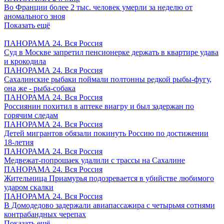
Во Франции более 2 тыс. человек умерли за неделю от
аномального зноя
Показать ещё
ПАНОРАМА 24. Вся Россия
Суд в Москве запретил пенсионерке держать в квартире удава
и крокодила
ПАНОРАМА 24. Вся Россия
Сахалинские рыбаки поймали полтонны редкой рыбы-фугу,
она же - рыба-собака
ПАНОРАМА 24. Вся Россия
Россиянин похитил в аптеке виагру и был задержан по
горячим следам
ПАНОРАМА 24. Вся Россия
Детей мигрантов обязали покинуть Россию по достижении
18-летия
ПАНОРАМА 24. Вся Россия
Медвежат-попрошаек удалили с трассы на Сахалине
ПАНОРАМА 24. Вся Россия
Жительница Приамурья подозревается в убийстве любимого
ударом скалки
ПАНОРАМА 24. Вся Россия
В Домодедово задержали авиапассажира с четырьмя сотнями
контрабандных черепах
Показать ещё