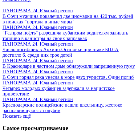
ПАНОРАМА 24. Южный регион
В Сочи мужчина покалечил две иномарки на 420 тыс. рублей
в поисках "портала в иные миры"
ПАНОРАМА 24. Южный регион
"Газпром нефть" разрешила кубанским водителям заливать
топливо в канистры на своих заправках
ПАНОРАМА 24. Южный регион
Число погибших в Архипо-Осиповке при атаке БПЛА
достигло 6, среди них трое детей
ПАНОРАМА 24. Южный регион
В Краснодаре в частном доме обнаружили запрещенную пуму
ПАНОРАМА 24. Южный регион
В Сочи горная река унесла в море двух туристов. Один погиб
ПАНОРАМА 24. Южный регион
Четырех молодых кубанцев задержали за нацистское
приветствие
ПАНОРАМА 24. Южный регион
Краснодарские полицейские нашли школьницу, жестоко
расправившуюся с голубем
Показать ещё
Самое просматриваемое