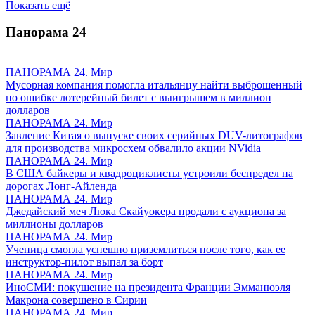
Показать ещё
Панорама
24
ПАНОРАМА 24. Мир
Мусорная компания помогла итальянцу найти выброшенный
по ошибке лотерейный билет с выигрышем в миллион
долларов
ПАНОРАМА 24. Мир
Завление Китая о выпуске своих серийных DUV-литографов
для производства микросхем обвалило акции NVidia
ПАНОРАМА 24. Мир
В США байкеры и квадроциклисты устроили беспредел на
дорогах Лонг-Айленда
ПАНОРАМА 24. Мир
Джедайский меч Люка Скайуокера продали с аукциона за
миллионы долларов
ПАНОРАМА 24. Мир
Ученица смогла успешно приземлиться после того, как ее
инструктор-пилот выпал за борт
ПАНОРАМА 24. Мир
ИноСМИ: покушение на президента Франции Эмманюэля
Макрона совершено в Сирии
ПАНОРАМА 24. Мир