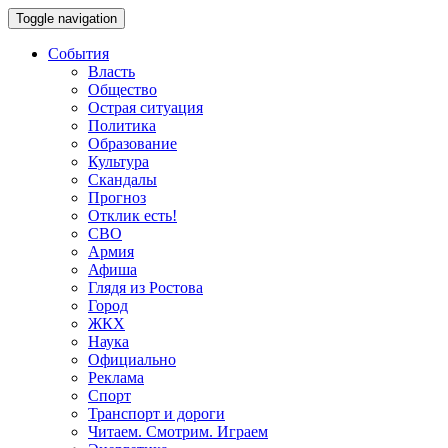
Toggle navigation
События
Власть
Общество
Острая ситуация
Политика
Образование
Культура
Скандалы
Прогноз
Отклик есть!
СВО
Армия
Афиша
Глядя из Ростова
Город
ЖКХ
Наука
Официально
Реклама
Спорт
Транспорт и дороги
Читаем. Смотрим. Играем