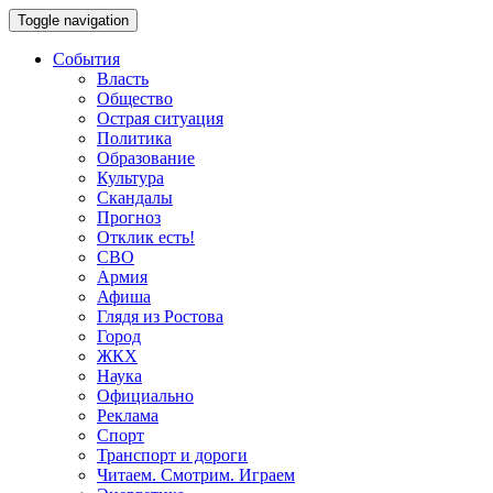
Toggle navigation
События
Власть
Общество
Острая ситуация
Политика
Образование
Культура
Скандалы
Прогноз
Отклик есть!
СВО
Армия
Афиша
Глядя из Ростова
Город
ЖКХ
Наука
Официально
Реклама
Спорт
Транспорт и дороги
Читаем. Смотрим. Играем