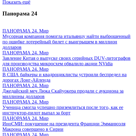
Показать ещё
Панорама
24
ПАНОРАМА 24. Мир
Мусорная компания помогла итальянцу найти выброшенный
по ошибке лотерейный билет с выигрышем в миллион
долларов
ПАНОРАМА 24. Мир
Завление Китая о выпуске своих серийных DUV-литографов
для производства микросхем обвалило акции NVidia
ПАНОРАМА 24. Мир
В США байкеры и квадроциклисты устроили беспредел на
дорогах Лонг-Айленда
ПАНОРАМА 24. Мир
Джедайский меч Люка Скайуокера продали с аукциона за
миллионы долларов
ПАНОРАМА 24. Мир
Ученица смогла успешно приземлиться после того, как ее
инструктор-пилот выпал за борт
ПАНОРАМА 24. Мир
ИноСМИ: покушение на президента Франции Эмманюэля
Макрона совершено в Сирии
ПАНОРАМА 24. Мир