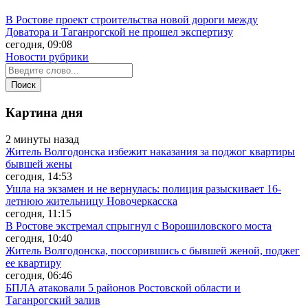
В Ростове проект строительства новой дороги между
Доватора и Таганрогской не прошел экспертизу
сегодня, 09:08
Новости рубрики
Картина дня
2 минуты назад
Житель Волгодонска избежит наказания за поджог квартиры
бывшей жены
сегодня, 14:53
Ушла на экзамен и не вернулась: полиция разыскивает 16-
летнюю жительницу Новочеркасска
сегодня, 11:15
В Ростове экстремал спрыгнул с Ворошиловского моста
сегодня, 10:40
Житель Волгодонска, поссорившись с бывшей женой, поджег
ее квартиру
сегодня, 06:46
БПЛА атаковали 5 районов Ростовской области и
Таганрогский залив