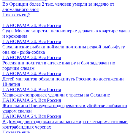
Во Франции более 2 тыс. человек умерли за неделю от
аномального зноя
Показать ещё
ПАНОРАМА 24. Вся Россия
Суд в Москве запретил пенсионерке держать в квартире удава
и крокодила
ПАНОРАМА 24. Вся Россия
Сахалинские рыбаки поймали полтонны редкой рыбы-фугу,
она же - рыба-собака
ПАНОРАМА 24. Вся Россия
Россиянин похитил в аптеке виагру и был задержан по
горячим следам
ПАНОРАМА 24. Вся Россия
Детей мигрантов обязали покинуть Россию по достижении
18-летия
ПАНОРАМА 24. Вся Россия
Медвежат-попрошаек удалили с трассы на Сахалине
ПАНОРАМА 24. Вся Россия
Жительница Приамурья подозревается в убийстве любимого
ударом скалки
ПАНОРАМА 24. Вся Россия
В Домодедово задержали авиапассажира с четырьмя сотнями
контрабандных черепах
Показать ещё