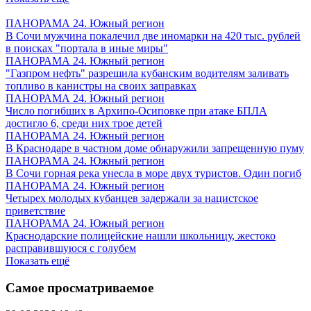
ПАНОРАМА 24. Южный регион
В Сочи мужчина покалечил две иномарки на 420 тыс. рублей
в поисках "портала в иные миры"
ПАНОРАМА 24. Южный регион
"Газпром нефть" разрешила кубанским водителям заливать
топливо в канистры на своих заправках
ПАНОРАМА 24. Южный регион
Число погибших в Архипо-Осиповке при атаке БПЛА
достигло 6, среди них трое детей
ПАНОРАМА 24. Южный регион
В Краснодаре в частном доме обнаружили запрещенную пуму
ПАНОРАМА 24. Южный регион
В Сочи горная река унесла в море двух туристов. Один погиб
ПАНОРАМА 24. Южный регион
Четырех молодых кубанцев задержали за нацистское
приветствие
ПАНОРАМА 24. Южный регион
Краснодарские полицейские нашли школьницу, жестоко
расправившуюся с голубем
Показать ещё
Самое просматриваемое