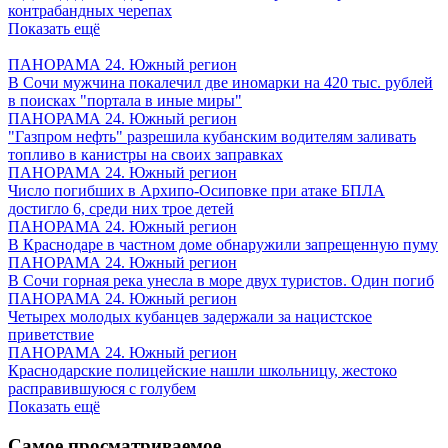
контрабандных черепах
Показать ещё
ПАНОРАМА 24. Южный регион
В Сочи мужчина покалечил две иномарки на 420 тыс. рублей
в поисках "портала в иные миры"
ПАНОРАМА 24. Южный регион
"Газпром нефть" разрешила кубанским водителям заливать
топливо в канистры на своих заправках
ПАНОРАМА 24. Южный регион
Число погибших в Архипо-Осиповке при атаке БПЛА
достигло 6, среди них трое детей
ПАНОРАМА 24. Южный регион
В Краснодаре в частном доме обнаружили запрещенную пуму
ПАНОРАМА 24. Южный регион
В Сочи горная река унесла в море двух туристов. Один погиб
ПАНОРАМА 24. Южный регион
Четырех молодых кубанцев задержали за нацистское
приветствие
ПАНОРАМА 24. Южный регион
Краснодарские полицейские нашли школьницу, жестоко
расправившуюся с голубем
Показать ещё
Самое просматриваемое