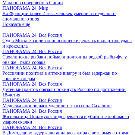
Макрона совершено в Сирии
ПАНОРАМА 24. Мир
Во Франции более 2 тыс. человек умерли за неделю от
аномального зноя
Показать ещё
ПАНОРАМА 24. Вся Россия
Суд в Москве запретил пенсионерке держать в квартире удава
и крокодила
ПАНОРАМА 24. Вся Россия
Сахалинские рыбаки поймали полтонны редкой рыбы-фугу,
она же - рыба-собака
ПАНОРАМА 24. Вся Россия
Россиянин похитил в аптеке виагру и был задержан по
горячим следам
ПАНОРАМА 24. Вся Россия
Детей мигрантов обязали покинуть Россию по достижении
18-летия
ПАНОРАМА 24. Вся Россия
Медвежат-попрошаек удалили с трассы на Сахалине
ПАНОРАМА 24. Вся Россия
Жительница Приамурья подозревается в убийстве любимого
ударом скалки
ПАНОРАМА 24. Вся Россия
В Домодедово задержали авиапассажира с четырьмя сотнями