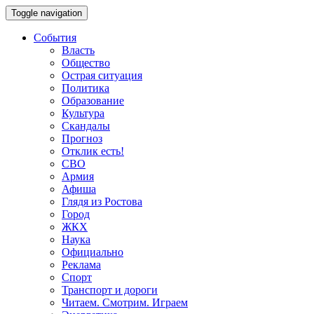
Toggle navigation
События
Власть
Общество
Острая ситуация
Политика
Образование
Культура
Скандалы
Прогноз
Отклик есть!
СВО
Армия
Афиша
Глядя из Ростова
Город
ЖКХ
Наука
Официально
Реклама
Спорт
Транспорт и дороги
Читаем. Смотрим. Играем