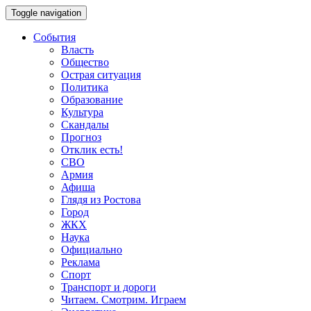
Toggle navigation
События
Власть
Общество
Острая ситуация
Политика
Образование
Культура
Скандалы
Прогноз
Отклик есть!
СВО
Армия
Афиша
Глядя из Ростова
Город
ЖКХ
Наука
Официально
Реклама
Спорт
Транспорт и дороги
Читаем. Смотрим. Играем