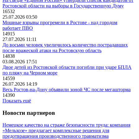
На съезде «Единой России» утвердили список кандидатов от
Ростовской области на выборы в Государственную Думу
16532
25.07.2026 03:50
Мощные взрывы прогремели в Ростове - над городом
работает ПВО
14915
27.07.2026 11:11
До восьми человек увеличилось количество пострадавших
после вражеской атаки на Ростовскую область
14838
03.08.2026 17:51
Двое детей из Ростовской области погибли при ударе БПЛА
по пляжу на Черном море
14559
26.07.2026 14:19
Весь Ростов-на-Дону объявили зоной ЧС после мегашторма
14390
Показать ещё
Новости партнеров
Немецкое качество на страже безопасности труда: компания
«Мельхозе» предлагает комплексные решения для
предотвращения производственного травматизма