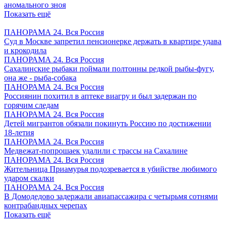
аномального зноя
Показать ещё
ПАНОРАМА 24. Вся Россия
Суд в Москве запретил пенсионерке держать в квартире удава
и крокодила
ПАНОРАМА 24. Вся Россия
Сахалинские рыбаки поймали полтонны редкой рыбы-фугу,
она же - рыба-собака
ПАНОРАМА 24. Вся Россия
Россиянин похитил в аптеке виагру и был задержан по
горячим следам
ПАНОРАМА 24. Вся Россия
Детей мигрантов обязали покинуть Россию по достижении
18-летия
ПАНОРАМА 24. Вся Россия
Медвежат-попрошаек удалили с трассы на Сахалине
ПАНОРАМА 24. Вся Россия
Жительница Приамурья подозревается в убийстве любимого
ударом скалки
ПАНОРАМА 24. Вся Россия
В Домодедово задержали авиапассажира с четырьмя сотнями
контрабандных черепах
Показать ещё