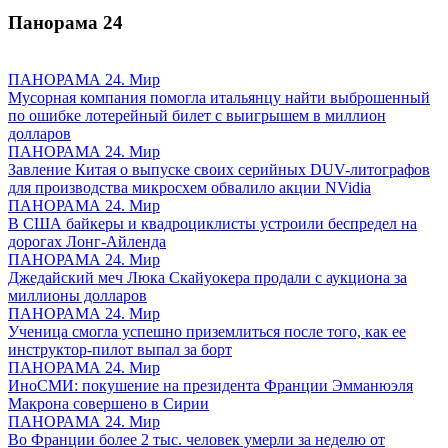
Панорама
24
ПАНОРАМА 24. Мир
Мусорная компания помогла итальянцу найти выброшенный
по ошибке лотерейный билет с выигрышем в миллион
долларов
ПАНОРАМА 24. Мир
Завление Китая о выпуске своих серийных DUV-литографов
для производства микросхем обвалило акции NVidia
ПАНОРАМА 24. Мир
В США байкеры и квадроциклисты устроили беспредел на
дорогах Лонг-Айленда
ПАНОРАМА 24. Мир
Джедайский меч Люка Скайуокера продали с аукциона за
миллионы долларов
ПАНОРАМА 24. Мир
Ученица смогла успешно приземлиться после того, как ее
инструктор-пилот выпал за борт
ПАНОРАМА 24. Мир
ИноСМИ: покушение на президента Франции Эмманюэля
Макрона совершено в Сирии
ПАНОРАМА 24. Мир
Во Франции более 2 тыс. человек умерли за неделю от