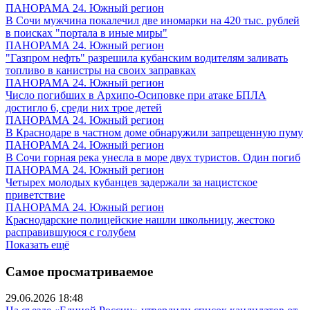
ПАНОРАМА 24. Южный регион
В Сочи мужчина покалечил две иномарки на 420 тыс. рублей
в поисках "портала в иные миры"
ПАНОРАМА 24. Южный регион
"Газпром нефть" разрешила кубанским водителям заливать
топливо в канистры на своих заправках
ПАНОРАМА 24. Южный регион
Число погибших в Архипо-Осиповке при атаке БПЛА
достигло 6, среди них трое детей
ПАНОРАМА 24. Южный регион
В Краснодаре в частном доме обнаружили запрещенную пуму
ПАНОРАМА 24. Южный регион
В Сочи горная река унесла в море двух туристов. Один погиб
ПАНОРАМА 24. Южный регион
Четырех молодых кубанцев задержали за нацистское
приветствие
ПАНОРАМА 24. Южный регион
Краснодарские полицейские нашли школьницу, жестоко
расправившуюся с голубем
Показать ещё
Самое просматриваемое
29.06.2026 18:48