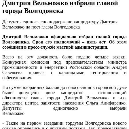
Дмитрия Вельможко избрали главой
города Волгодонска
Депутаты единогласно поддержали кандидатуру Дмитрия
Вельможко на пост главы Волгодонска
Дмитрий Вельможко официально избран главой города
Волгодонска. Срок его полномочий – пять лет. Об этом
сообщили в пресс-службе местной администрации.
Всего на эту должность было подано четыре заявки.
Конкурсная комиссия под председательством министра
промышленности и энергетики Ростовской области Андрея
Савельева провела с кандидатами тестирования и
собеседования.
По сумме набранных баллов до голосования в городской думе
были допущены двое кандидатов – исполняющий
обязанности главы города Дмитрий Вельможко и и.о.
директора центра занятости населения Ольга Алифиренко.
Депутаты единогласно выбрали
Вельможко.
- Также на первом заседании гордумы Волгодонска нового
созыва определись и с другими постами. Так, председателем