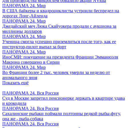
для производства микросхем обвалило акции NVidia
ПАНОРАМА 24. Мир
В США байкеры и квадроциклисты устроили беспредел на
дорогах Лонг-Айленда
ПАНОРАМА 24. Мир
Джедайский меч Люка Скайуокера продали с аукциона за
миллионы долларов
ПАНОРАМА 24. Мир
Ученица смогла успешно приземлиться после того, как ее
инструктор-пилот выпал за борт
ПАНОРАМА 24. Мир
ИноСМИ: покушение на президента Франции Эмманюэля
Макрона совершено в Сирии
ПАНОРАМА 24. Мир
Во Франции более 2 тыс. человек умерли за неделю от
аномального зноя
Показать ещё
ПАНОРАМА 24. Вся Россия
Суд в Москве запретил пенсионерке держать в квартире удава
и крокодила
ПАНОРАМА 24. Вся Россия
Сахалинские рыбаки поймали полтонны редкой рыбы-фугу,
она же - рыба-собака
ПАНОРАМА 24. Вся Россия