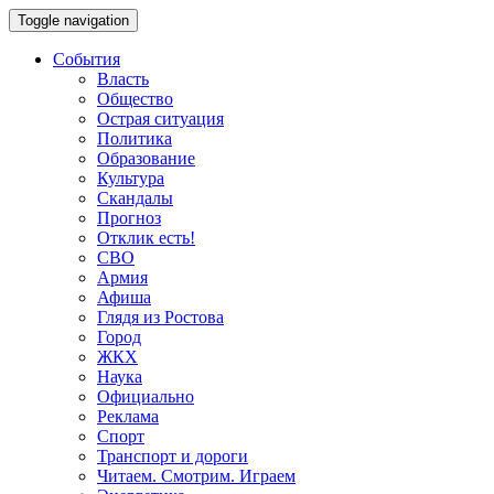
Toggle navigation
События
Власть
Общество
Острая ситуация
Политика
Образование
Культура
Скандалы
Прогноз
Отклик есть!
СВО
Армия
Афиша
Глядя из Ростова
Город
ЖКХ
Наука
Официально
Реклама
Спорт
Транспорт и дороги
Читаем. Смотрим. Играем