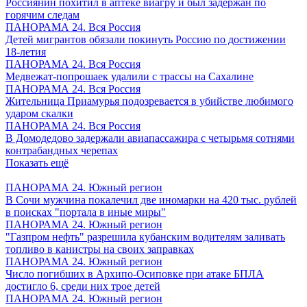
Россиянин похитил в аптеке виагру и был задержан по
горячим следам
ПАНОРАМА 24. Вся Россия
Детей мигрантов обязали покинуть Россию по достижении
18-летия
ПАНОРАМА 24. Вся Россия
Медвежат-попрошаек удалили с трассы на Сахалине
ПАНОРАМА 24. Вся Россия
Жительница Приамурья подозревается в убийстве любимого
ударом скалки
ПАНОРАМА 24. Вся Россия
В Домодедово задержали авиапассажира с четырьмя сотнями
контрабандных черепах
Показать ещё
ПАНОРАМА 24. Южный регион
В Сочи мужчина покалечил две иномарки на 420 тыс. рублей
в поисках "портала в иные миры"
ПАНОРАМА 24. Южный регион
"Газпром нефть" разрешила кубанским водителям заливать
топливо в канистры на своих заправках
ПАНОРАМА 24. Южный регион
Число погибших в Архипо-Осиповке при атаке БПЛА
достигло 6, среди них трое детей
ПАНОРАМА 24. Южный регион