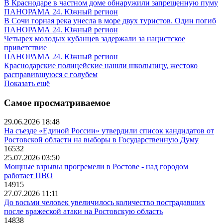
В Краснодаре в частном доме обнаружили запрещенную пуму
ПАНОРАМА 24. Южный регион
В Сочи горная река унесла в море двух туристов. Один погиб
ПАНОРАМА 24. Южный регион
Четырех молодых кубанцев задержали за нацистское
приветствие
ПАНОРАМА 24. Южный регион
Краснодарские полицейские нашли школьницу, жестоко
расправившуюся с голубем
Показать ещё
Самое просматриваемое
29.06.2026 18:48
На съезде «Единой России» утвердили список кандидатов от
Ростовской области на выборы в Государственную Думу
16532
25.07.2026 03:50
Мощные взрывы прогремели в Ростове - над городом
работает ПВО
14915
27.07.2026 11:11
До восьми человек увеличилось количество пострадавших
после вражеской атаки на Ростовскую область
14838