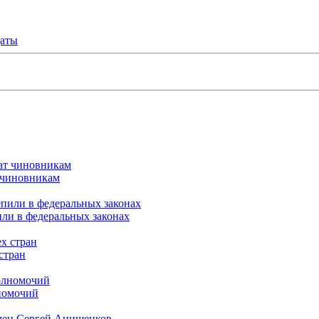
даты
т чиновникам
или в федеральных законах
стран
лномочий