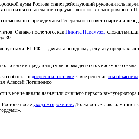
городской думы Ростова станет действующий руководитель парл
я состоится на заседании гордумы, которое запланировано на 11
огласовано с президиумом Генерального совета партии и перед
татов. Однако после того, как
Никита Паремузов
сложил мандат 
до 39.
депутатами, КПРФ — двумя, а по одному депутату представляю
подготовке к предстоящим выборам депутатов восьмого созыва, 
аля сообщила о
досрочной отставке
. Свое решение
она объяснила
мал Алексей Логвиненко.
сти в конце янвапя назначили бывшего первого замгубернатора
в Ростове после
ухода Неярохиной.
Должность «глава администрац
 гордумы».