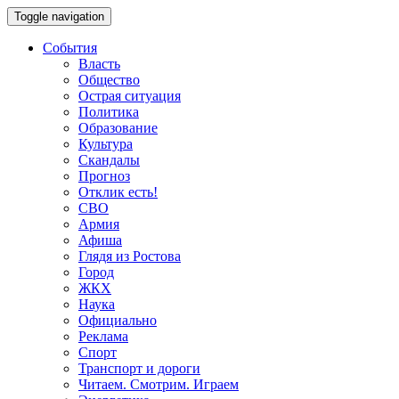
Toggle navigation
События
Власть
Общество
Острая ситуация
Политика
Образование
Культура
Скандалы
Прогноз
Отклик есть!
СВО
Армия
Афиша
Глядя из Ростова
Город
ЖКХ
Наука
Официально
Реклама
Спорт
Транспорт и дороги
Читаем. Смотрим. Играем