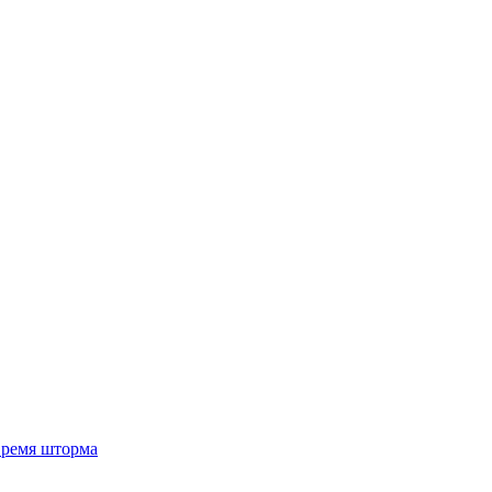
 время шторма