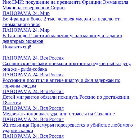
ИноСМИ: покушение на президента Франции Эмманюэля
Макрона совершено в Сирии
ПАНОРАМА 24. Мир
Во Франции более 2 тыс. человек умерли за неделю от
аномального зноя
ПАНОРАМА 24. Мир
В Таиланде 11-летний мальчик угнал машину и задавил
девятерых монахов
Показать ещё
ПАНОРАМА 24. Вся Россия
Сахалинские рыбаки поймали полтонны редкой рыбы-фугу,
она же - рыба-собака
ПАНОРАМА 24. Вся Россия
Россиянин похитил в аптеке виагру и был задержан по
горячим следам
ПАНОРАМА 24. Вся Россия
Детей мигрантов обязали покинуть Россию по достижении
18-летия
ПАНОРАМА 24. Вся Россия
Медвежат-попрошаек удалили с трассы на Сахалине
ПАНОРАМА 24. Вся Россия
Жительница Приамурья подозревается в убийстве любимого
ударом скалки
ПАНОРАМА 24. Вся Россия