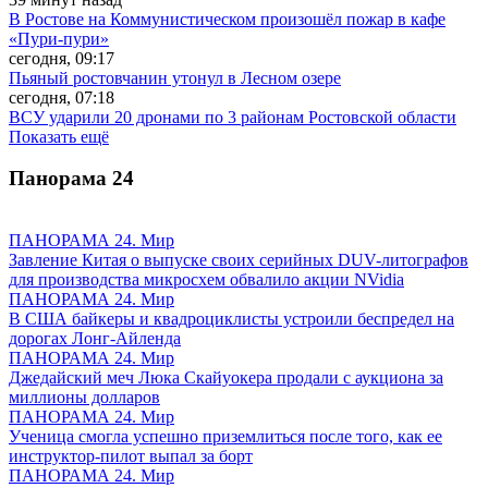
В Ростове на Коммунистическом произошёл пожар в кафе
«Пури-пури»
сегодня, 09:17
Пьяный ростовчанин утонул в Лесном озере
сегодня, 07:18
ВСУ ударили 20 дронами по 3 районам Ростовской области
Показать ещё
Панорама
24
ПАНОРАМА 24. Мир
Завление Китая о выпуске своих серийных DUV-литографов
для производства микросхем обвалило акции NVidia
ПАНОРАМА 24. Мир
В США байкеры и квадроциклисты устроили беспредел на
дорогах Лонг-Айленда
ПАНОРАМА 24. Мир
Джедайский меч Люка Скайуокера продали с аукциона за
миллионы долларов
ПАНОРАМА 24. Мир
Ученица смогла успешно приземлиться после того, как ее
инструктор-пилот выпал за борт
ПАНОРАМА 24. Мир