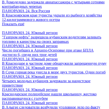
В Домодедово задержали авиапассажира с четырьмя сотнями
контрабандных черепах
ПАНОРАМА 24. Вся Россия
В Красноярском крае туристы украли из рыбного хозяйства
12-килограммового живого осетра
Показать ещё
ПАНОРАМА 24. Южный регион
"Газпром нефть" разрешила кубанским водителям заливать
топливо в канистры на своих заправках
ПАНОРАМА 24. Южный регион
Число погибших в Архипо-Осиповке при атаке БПЛА
достигло 6, среди них трое детей
ПАНОРАМА 24. Южный регион
В Краснодаре в частном доме обнаружили запрещенную пуму
ПАНОРАМА 24. Южный регион
В Сочи горная река унесла в море двух туристов. Один погиб
ПАНОРАМА 24. Южный регион
Четырех молодых кубанцев задержали за нацистское
приветствие
ПАНОРАМА 24. Южный регион
Краснодарские полицейские нашли школьницу, жестоко
расправившуюся с голубем
ПАНОРАМА 24. Южный регион
В Адыгее следователи возбудили уголовное дело по факту