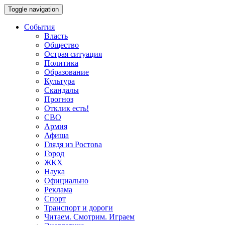
Toggle navigation
События
Власть
Общество
Острая ситуация
Политика
Образование
Культура
Скандалы
Прогноз
Отклик есть!
СВО
Армия
Афиша
Глядя из Ростова
Город
ЖКХ
Наука
Официально
Реклама
Спорт
Транспорт и дороги
Читаем. Смотрим. Играем