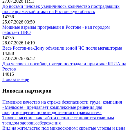
27.07.2026 11:11
До восьми человек увеличилось количество пострадавших
после вражеской атаки на Ростовскую область
14756
25.07.2026 03:50
Мощные взрывы прогремели в Ростове - над городом
работает ПВО
14735
26.07.2026 14:19
Весь Ростов-на-Дону объявили зоной ЧС после мегашторма
14288
27.07.2026 06:52
Два человека погибли, пятеро пострадали при атаке БПЛА на
Ростов
14015
Показать ещё
Новости партнеров
Немецкое качество на страже безопасности труда: компания
«Мельхозе» предлагает комплексные решения для
предотвращения производственного травматизма
Тихое спасение: как забота о спине становится главным
трендом здоровьесбережения
Вид на жительство под микроскопом: скрытые угрозы и цена