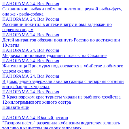
ПАНОРАМА 24. Вся Россия
Сахалинские рыбаки поймали полтонны редкой рыбы-фугу,
она же - рыба-собака
ПАНОРАМА 24. Вся Россия
Россиянин похитил в аптеке виагру и был задержан по
горячим следам
ПАНОРАМА 24. Вся Россия
Детей мигрантов обязали покинуть Россию по достижении
18-летия
ПАНОРАМА 24. Вся Россия
Медвежат-попрошаек удалили с трассы на Сахалине
ПАНОРАМА 24. Вся Россия
Жительница Приамурья подозревается в убийстве любимого
ударом скалки
ПАНОРАМА 24. Вся Россия
В Домодедово задержали авиапассажира с четырьмя сотнями
контрабандных черепах
ПАНОРАМА 24. Вся Россия
В Красноярском крае туристы украли из рыбного хозяйства
12-килограммового живого осетра
Показать ещё
ПАНОРАМА 24. Южный регион
"Газпром нефть" разрешила кубанским водителям заливать
топливо в канистры на своих заправках