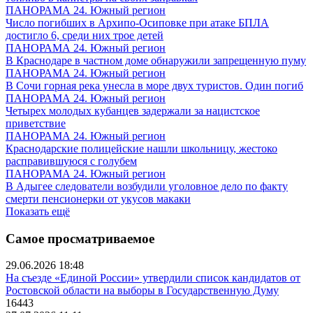
ПАНОРАМА 24. Южный регион
Число погибших в Архипо-Осиповке при атаке БПЛА
достигло 6, среди них трое детей
ПАНОРАМА 24. Южный регион
В Краснодаре в частном доме обнаружили запрещенную пуму
ПАНОРАМА 24. Южный регион
В Сочи горная река унесла в море двух туристов. Один погиб
ПАНОРАМА 24. Южный регион
Четырех молодых кубанцев задержали за нацистское
приветствие
ПАНОРАМА 24. Южный регион
Краснодарские полицейские нашли школьницу, жестоко
расправившуюся с голубем
ПАНОРАМА 24. Южный регион
В Адыгее следователи возбудили уголовное дело по факту
смерти пенсионерки от укусов макаки
Показать ещё
Самое просматриваемое
29.06.2026 18:48
На съезде «Единой России» утвердили список кандидатов от
Ростовской области на выборы в Государственную Думу
16443