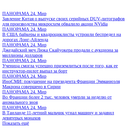
ПАНОРАМА 24. Мир
Завление Китая о выпуске своих серийных DUV-литографов
для производства микросхем обвалило акции NVidia
ПАНОРАМА 24. Мир
В США байкеры и квадроциклисты устроили беспредел на
дорогах Лонг-Айленда
ПАНОРАМА 24. Мир
Джедайский меч Люка Скайуокера продали с аукциона за
миллионы долларов
ПАНОРАМА 24. Мир
Ученица смогла успешно приземлиться после того, как ее
инструктор-пилот выпал за борт
ПАНОРАМА 24. Мир
ИноСМИ: покушение на президента Франции Эмманюэля
Макрона совершено в Сирии
ПАНОРАМА 24. Мир
Во Франции более 2 тыс. человек умерли за неделю от
аномального зноя
ПАНОРАМА 24. Мир
В Таиланде 11-летний мальчик угнал машину и задавил
девятерых монахов
Показать ещё