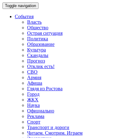
Toggle navigation
События
Власть
Общество
Острая ситуация
Политика
Образование
Культура
Скандалы
Прогноз
Отклик есть!
СВО
Армия
Афиша
Глядя из Ростова
Город
ЖКХ
Наука
Официально
Реклама
Спорт
Транспорт и дороги
Читаем. Смотрим. Играем