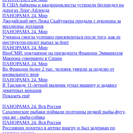
В США байкеры и квадроциклисты устроили беспредел на
дорогах Лонг-Айленда
ПАНОРАМА 24. Мир
Джедайский меч Люка Скайуокера продали с аукциона за
миллионы долларов
ПАНОРАМА 24. Мир
Ученица смогла успешно приземлиться после того, как ее
инструктор-пилот выпал за борт
ПАНОРАМА 24. Мир
ИноСМИ: покушение на президента Франции Эмманюэля
Макрона совершено в Сирии
ПАНОРАМА 24. Мир
Во Франции более 2 тыс. человек умерли за неделю от
аномального зноя
ПАНОРАМА 24. Мир
В Таиланде 11-летний мальчик угнал машину и задавил
девятерых монахов
Показать ещё
ПАНОРАМА 24. Вся Россия
Сахалинские рыбаки поймали полтонны редкой рыбы-фугу,
она же - рыба-собака
ПАНОРАМА 24. Вся Россия
Россиянин похитил в аптеке виагру и был задержан по