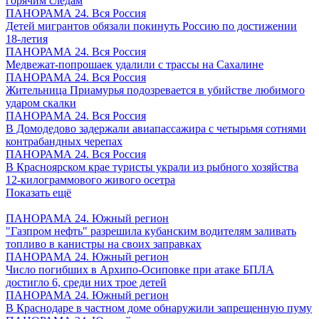
горячим следам
ПАНОРАМА 24. Вся Россия
Детей мигрантов обязали покинуть Россию по достижении
18-летия
ПАНОРАМА 24. Вся Россия
Медвежат-попрошаек удалили с трассы на Сахалине
ПАНОРАМА 24. Вся Россия
Жительница Приамурья подозревается в убийстве любимого
ударом скалки
ПАНОРАМА 24. Вся Россия
В Домодедово задержали авиапассажира с четырьмя сотнями
контрабандных черепах
ПАНОРАМА 24. Вся Россия
В Красноярском крае туристы украли из рыбного хозяйства
12-килограммового живого осетра
Показать ещё
ПАНОРАМА 24. Южный регион
"Газпром нефть" разрешила кубанским водителям заливать
топливо в канистры на своих заправках
ПАНОРАМА 24. Южный регион
Число погибших в Архипо-Осиповке при атаке БПЛА
достигло 6, среди них трое детей
ПАНОРАМА 24. Южный регион
В Краснодаре в частном доме обнаружили запрещенную пуму