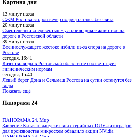
Картина дня
13 минут назад
СЖМ Ростова второй вечер подряд остался без света
20 минут назад
Смертельный «перевёртыш» устроило дикое животное на
дороге в Ростовской области
39 минут назад
Военнослужащего жестоко избили из-за спора на дороге в
Ростове
сегодня, 16:41
Качество воды в Ростовской области не соответствует
гигиеническим нормам
сегодня, 15:40
Левый берег Дона и Сельмаш Ростова на сутки останутся без
воды
Показать ещё
Панорама
24
ПАНОРАМА 24. Мир
Завление Китая о выпуске своих серийных DUV-литографов
для производства микросхем обвалило акции NVidia
ПАНОРАМА 24. Мир