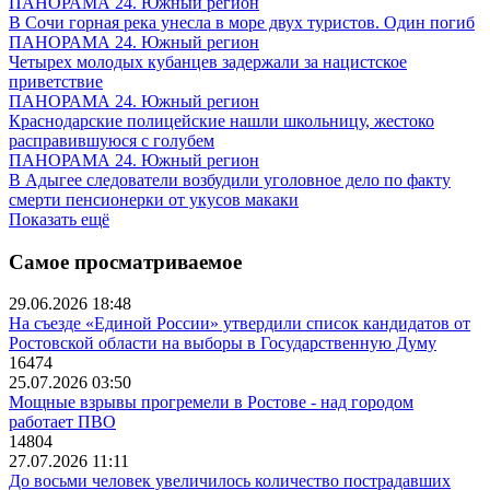
ПАНОРАМА 24. Южный регион
В Сочи горная река унесла в море двух туристов. Один погиб
ПАНОРАМА 24. Южный регион
Четырех молодых кубанцев задержали за нацистское
приветствие
ПАНОРАМА 24. Южный регион
Краснодарские полицейские нашли школьницу, жестоко
расправившуюся с голубем
ПАНОРАМА 24. Южный регион
В Адыгее следователи возбудили уголовное дело по факту
смерти пенсионерки от укусов макаки
Показать ещё
Самое просматриваемое
29.06.2026 18:48
На съезде «Единой России» утвердили список кандидатов от
Ростовской области на выборы в Государственную Думу
16474
25.07.2026 03:50
Мощные взрывы прогремели в Ростове - над городом
работает ПВО
14804
27.07.2026 11:11
До восьми человек увеличилось количество пострадавших