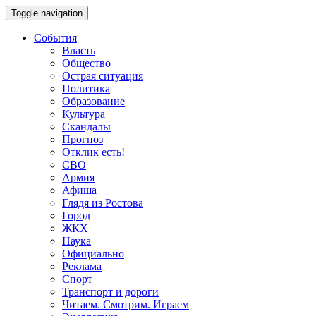
Toggle navigation
События
Власть
Общество
Острая ситуация
Политика
Образование
Культура
Скандалы
Прогноз
Отклик есть!
СВО
Армия
Афиша
Глядя из Ростова
Город
ЖКХ
Наука
Официально
Реклама
Спорт
Транспорт и дороги
Читаем. Смотрим. Играем