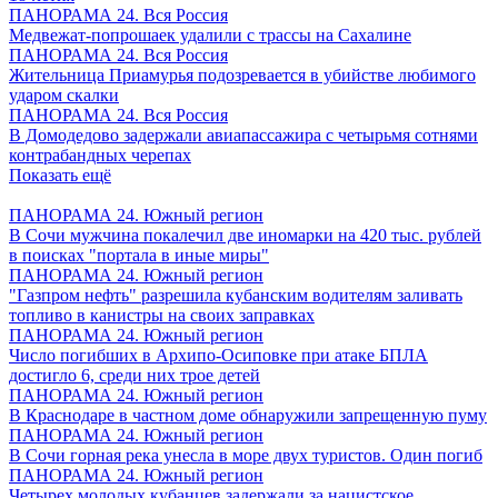
ПАНОРАМА 24. Вся Россия
Медвежат-попрошаек удалили с трассы на Сахалине
ПАНОРАМА 24. Вся Россия
Жительница Приамурья подозревается в убийстве любимого
ударом скалки
ПАНОРАМА 24. Вся Россия
В Домодедово задержали авиапассажира с четырьмя сотнями
контрабандных черепах
Показать ещё
ПАНОРАМА 24. Южный регион
В Сочи мужчина покалечил две иномарки на 420 тыс. рублей
в поисках "портала в иные миры"
ПАНОРАМА 24. Южный регион
"Газпром нефть" разрешила кубанским водителям заливать
топливо в канистры на своих заправках
ПАНОРАМА 24. Южный регион
Число погибших в Архипо-Осиповке при атаке БПЛА
достигло 6, среди них трое детей
ПАНОРАМА 24. Южный регион
В Краснодаре в частном доме обнаружили запрещенную пуму
ПАНОРАМА 24. Южный регион
В Сочи горная река унесла в море двух туристов. Один погиб
ПАНОРАМА 24. Южный регион
Четырех молодых кубанцев задержали за нацистское