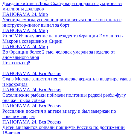
Джедайский меч Люка Скайуокера продали с аукциона за
миллионы долларов
ПАНОРАМА 24. Мир
Ученица смогла успешно приземлиться после того, как ее
инструктор-пилот выпал за борт
ПАНОРАМА 24. Мир
ИноСМИ: покушение на президента Франции Эмманюэля
Макрона совершено в Сирии
ПАНОРАМА 24. Мир
Во Франции более 2 тыс. человек умерли за неделю от
аномального зноя
Показать ещё
ПАНОРАМА 24. Вся Россия
Суд в Москве запретил пенсионерке держать в квартире удава
и крокодила
ПАНОРАМА 24. Вся Россия
Сахалинские рыбаки поймали полтонны редкой рыбы-фугу,
она же - рыба-собака
ПАНОРАМА 24. Вся Россия
Россиянин похитил в аптеке виагру и был задержан по
горячим следам
ПАНОРАМА 24. Вся Россия
Детей мигрантов обязали покинуть Россию по достижении
18-летия