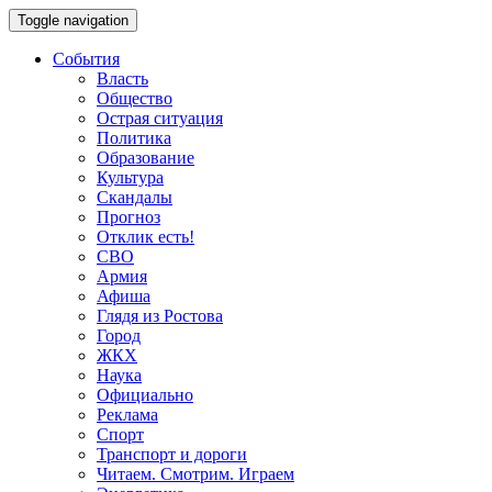
Toggle navigation
События
Власть
Общество
Острая ситуация
Политика
Образование
Культура
Скандалы
Прогноз
Отклик есть!
СВО
Армия
Афиша
Глядя из Ростова
Город
ЖКХ
Наука
Официально
Реклама
Спорт
Транспорт и дороги
Читаем. Смотрим. Играем