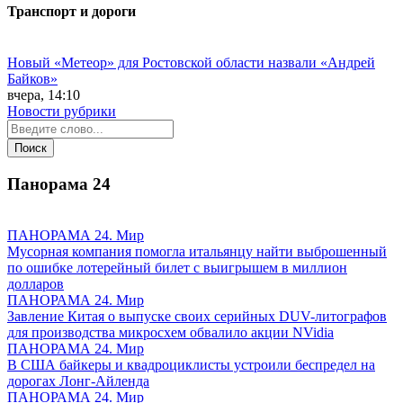
Транспорт и дороги
Новый «Метеор» для Ростовской области назвали «Андрей
Байков»
вчера, 14:10
Новости рубрики
Панорама
24
ПАНОРАМА 24. Мир
Мусорная компания помогла итальянцу найти выброшенный
по ошибке лотерейный билет с выигрышем в миллион
долларов
ПАНОРАМА 24. Мир
Завление Китая о выпуске своих серийных DUV-литографов
для производства микросхем обвалило акции NVidia
ПАНОРАМА 24. Мир
В США байкеры и квадроциклисты устроили беспредел на
дорогах Лонг-Айленда
ПАНОРАМА 24. Мир