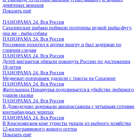
девятерых монахов
Показать ещё
ПАНОРАМА 24. Вся Россия
Сахалинские рыбаки поймали полтонны редкой рыбы-фугу,
она же - рыба-собака
ПАНОРАМА 24. Вся Россия
Россиянин похитил в аптеке виагру и был задержан по
горячим следам
ПАНОРАМА 24. Вся Россия
Детей мигрантов обязали покинуть Россию по достижении
18-летия
ПАНОРАМА 24. Вся Россия
Медвежат-попрошаек удалили с трассы на Сахалине
ПАНОРАМА 24. Вся Россия
Жительница Приамурья подозревается в убийстве любимого
ударом скалки
ПАНОРАМА 24. Вся Россия
В Домодедово задержали авиапассажира с четырьмя сотнями
контрабандных черепах
ПАНОРАМА 24. Вся Россия
В Красноярском крае туристы украли из рыбного хозяйства
12-килограммового живого осетра
Показать ещё