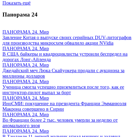
Показать ещё
Панорама
24
ПАНОРАМА 24. Мир
Завление Китая о выпуске своих серийных DUV-литографов
для производства микросхем обвалило акции NVidia
ПАНОРАМА 24. Мир
В США байкеры и квадроциклисты устроили беспредел на
дорогах Лонг-Айленда
ПАНОРАМА 24. Мир
Джедайский меч Люка Скайуокера продали с аукциона за
миллионы долларов
ПАНОРАМА 24. Мир
Ученица смогла успешно приземлиться после того, как ее
инструктор-пилот выпал за борт
ПАНОРАМА 24. Мир
ИноСМИ: покушение на президента Франции Эмманюэля
Макрона совершено в Сирии
ПАНОРАМА 24. Мир
Во Франции более 2 тыс. человек умерли за неделю от
аномального зноя
ПАНОРАМА 24. Мир
В Таиланде 11-летний мальчик угнал машину и задавил