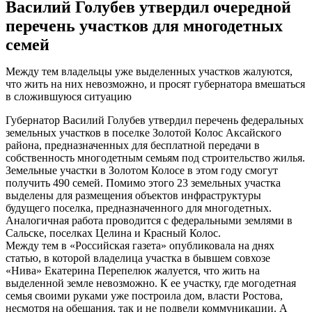
Василий Голубев утвердил очередной
перечень участков для многодетных
семей
Между тем владельцы уже выделенных участков жалуются,
что жить на них невозможно, и просят губернатора вмешаться
в сложившуюся ситуацию
Губернатор Василий Голубев утвердил перечень федеральных
земельных участков в поселке Золотой Колос Аксайского
района, предназначенных для бесплатной передачи в
собственность многодетным семьям под строительство жилья.
Земельные участки в Золотом Колосе в этом году смогут
получить 490 семей. Помимо этого 23 земельных участка
выделены для размещения объектов инфраструктуры
будущего поселка, предназначенного для многодетных.
Аналогичная работа проводится с федеральными землями в
Сальске, поселках Целина и Красный Колос.
Между тем в «Российская газета» опубликовала на днях
статью, в которой владелица участка в бывшем совхозе
«Нива» Екатерина Перепелюк жалуется, что жить на
выделенной земле невозможно. К ее участку, где могодетная
семья своими руками уже построила дом, власти Ростова,
несмотря на обещания, так и не подвели коммуникации. А