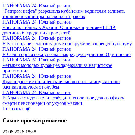
ПАНОРАМА 24. Южный регион
"Газпром нефть" разрешила кубанским водителям заливать
топливо в канистры на своих заправках
ПАНОРАМА 24. Южный регион
Число погибших в Архипо-Осиповке при атаке БПЛА
достигло 6, среди них трое детей
ПАНОРАМА 24. Южный регион
В Краснодаре в частном доме обнаружили запрещенную пуму
ПАНОРАМА 24. Южный регион
В Сочи горная река унесла в море двух туристов. Один погиб
ПАНОРАМА 24. Южный регион
Четырех молодых кубанцев задержали за нацистское
приветствие
ПАНОРАМА 24. Южный регион
Краснодарские полицейские нашли школьницу, жестоко
расправившуюся с голубем
ПАНОРАМА 24. Южный регион
В Адыгее следователи возбудили уголовное дело по факту
смерти пенсионерки от укусов макаки
Показать ещё
Самое просматриваемое
29.06.2026 18:48