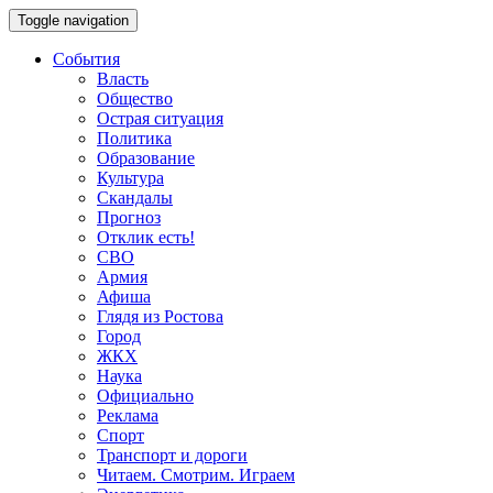
Toggle navigation
События
Власть
Общество
Острая ситуация
Политика
Образование
Культура
Скандалы
Прогноз
Отклик есть!
СВО
Армия
Афиша
Глядя из Ростова
Город
ЖКХ
Наука
Официально
Реклама
Спорт
Транспорт и дороги
Читаем. Смотрим. Играем