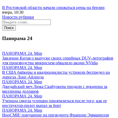
В Ростовской области начали снижаться цены на бензин
вчера, 10:30
Новости рубрики
Панорама
24
ПАНОРАМА 24. Мир
Завление Китая о выпуске своих серийных DUV-литографов
для производства микросхем обвалило акции NVidia
ПАНОРАМА 24. Мир
В США байкеры и квадроциклисты устроили беспредел на
дорогах Лонг-Айленда
ПАНОРАМА 24. Мир
Джедайский меч Люка Скайуокера продали с аукциона за
миллионы долларов
ПАНОРАМА 24. Мир
Ученица смогла успешно приземлиться после того, как ее
инструктор-пилот выпал за борт
ПАНОРАМА 24. Мир
ИноСМИ: покушение на президента Франции Эмманюэля