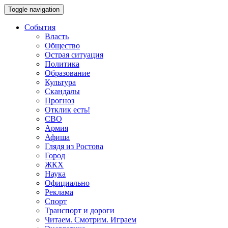
Toggle navigation
События
Власть
Общество
Острая ситуация
Политика
Образование
Культура
Скандалы
Прогноз
Отклик есть!
СВО
Армия
Афиша
Глядя из Ростова
Город
ЖКХ
Наука
Официально
Реклама
Спорт
Транспорт и дороги
Читаем. Смотрим. Играем