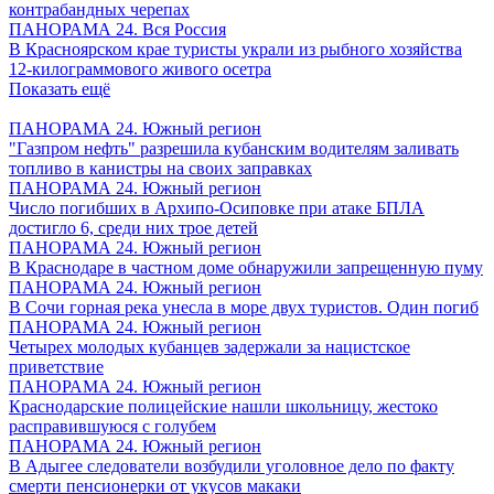
контрабандных черепах
ПАНОРАМА 24. Вся Россия
В Красноярском крае туристы украли из рыбного хозяйства
12-килограммового живого осетра
Показать ещё
ПАНОРАМА 24. Южный регион
"Газпром нефть" разрешила кубанским водителям заливать
топливо в канистры на своих заправках
ПАНОРАМА 24. Южный регион
Число погибших в Архипо-Осиповке при атаке БПЛА
достигло 6, среди них трое детей
ПАНОРАМА 24. Южный регион
В Краснодаре в частном доме обнаружили запрещенную пуму
ПАНОРАМА 24. Южный регион
В Сочи горная река унесла в море двух туристов. Один погиб
ПАНОРАМА 24. Южный регион
Четырех молодых кубанцев задержали за нацистское
приветствие
ПАНОРАМА 24. Южный регион
Краснодарские полицейские нашли школьницу, жестоко
расправившуюся с голубем
ПАНОРАМА 24. Южный регион
В Адыгее следователи возбудили уголовное дело по факту
смерти пенсионерки от укусов макаки