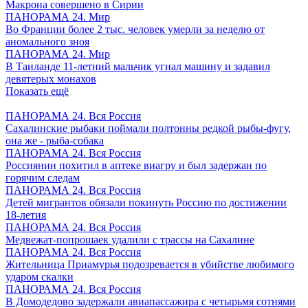
Макрона совершено в Сирии
ПАНОРАМА 24. Мир
Во Франции более 2 тыс. человек умерли за неделю от
аномального зноя
ПАНОРАМА 24. Мир
В Таиланде 11-летний мальчик угнал машину и задавил
девятерых монахов
Показать ещё
ПАНОРАМА 24. Вся Россия
Сахалинские рыбаки поймали полтонны редкой рыбы-фугу,
она же - рыба-собака
ПАНОРАМА 24. Вся Россия
Россиянин похитил в аптеке виагру и был задержан по
горячим следам
ПАНОРАМА 24. Вся Россия
Детей мигрантов обязали покинуть Россию по достижении
18-летия
ПАНОРАМА 24. Вся Россия
Медвежат-попрошаек удалили с трассы на Сахалине
ПАНОРАМА 24. Вся Россия
Жительница Приамурья подозревается в убийстве любимого
ударом скалки
ПАНОРАМА 24. Вся Россия
В Домодедово задержали авиапассажира с четырьмя сотнями