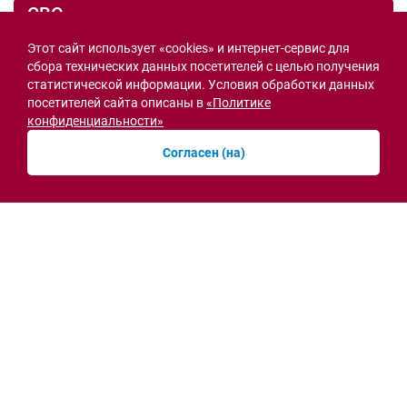
СВО
Этот сайт использует «cookies» и интернет-сервис для
сбора технических данных посетителей с целью получения
статистической информации. Условия обработки данных
посетителей сайта описаны в
«Политике
конфиденциальности»
Согласен (на)
Семьи героев СВО с временной регистрацией
в Ростовской области смогут получить
земельный участок
30.07.2026 13:05
Новости рубрики