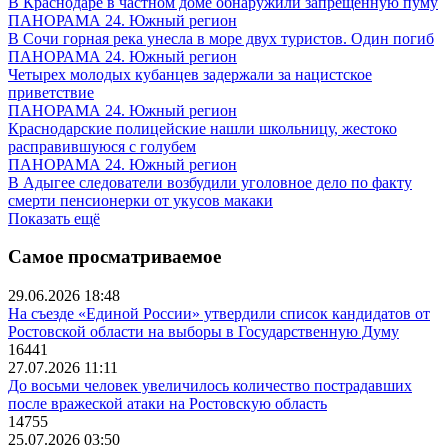
В Краснодаре в частном доме обнаружили запрещенную пуму
ПАНОРАМА 24. Южный регион
В Сочи горная река унесла в море двух туристов. Один погиб
ПАНОРАМА 24. Южный регион
Четырех молодых кубанцев задержали за нацистское
приветствие
ПАНОРАМА 24. Южный регион
Краснодарские полицейские нашли школьницу, жестоко
расправившуюся с голубем
ПАНОРАМА 24. Южный регион
В Адыгее следователи возбудили уголовное дело по факту
смерти пенсионерки от укусов макаки
Показать ещё
Самое просматриваемое
29.06.2026 18:48
На съезде «Единой России» утвердили список кандидатов от
Ростовской области на выборы в Государственную Думу
16441
27.07.2026 11:11
До восьми человек увеличилось количество пострадавших
после вражеской атаки на Ростовскую область
14755
25.07.2026 03:50