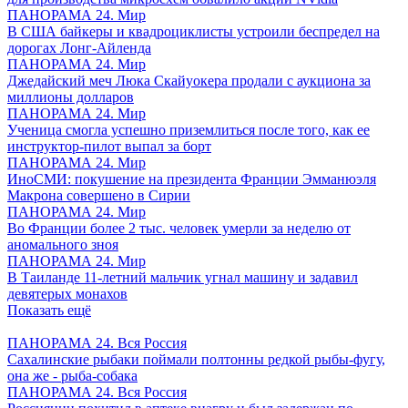
ПАНОРАМА 24. Мир
В США байкеры и квадроциклисты устроили беспредел на
дорогах Лонг-Айленда
ПАНОРАМА 24. Мир
Джедайский меч Люка Скайуокера продали с аукциона за
миллионы долларов
ПАНОРАМА 24. Мир
Ученица смогла успешно приземлиться после того, как ее
инструктор-пилот выпал за борт
ПАНОРАМА 24. Мир
ИноСМИ: покушение на президента Франции Эмманюэля
Макрона совершено в Сирии
ПАНОРАМА 24. Мир
Во Франции более 2 тыс. человек умерли за неделю от
аномального зноя
ПАНОРАМА 24. Мир
В Таиланде 11-летний мальчик угнал машину и задавил
девятерых монахов
Показать ещё
ПАНОРАМА 24. Вся Россия
Сахалинские рыбаки поймали полтонны редкой рыбы-фугу,
она же - рыба-собака
ПАНОРАМА 24. Вся Россия