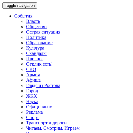
Toggle navigation
События
Власть
Общество
Острая ситуация
Политика
Образование
Культура
Скандалы
Прогноз
Отклик есть!
СВО
Армия
Афиша
Глядя из Ростова
Город
ЖКХ
Наука
Официально
Реклама
Спорт
Транспорт и дороги
Читаем. Смотрим. Играем