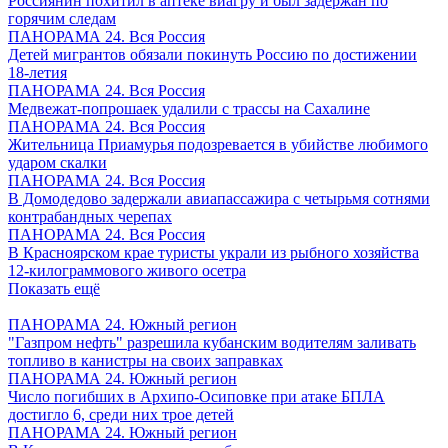
Россиянин похитил в аптеке виагру и был задержан по
горячим следам
ПАНОРАМА 24. Вся Россия
Детей мигрантов обязали покинуть Россию по достижении
18-летия
ПАНОРАМА 24. Вся Россия
Медвежат-попрошаек удалили с трассы на Сахалине
ПАНОРАМА 24. Вся Россия
Жительница Приамурья подозревается в убийстве любимого
ударом скалки
ПАНОРАМА 24. Вся Россия
В Домодедово задержали авиапассажира с четырьмя сотнями
контрабандных черепах
ПАНОРАМА 24. Вся Россия
В Красноярском крае туристы украли из рыбного хозяйства
12-килограммового живого осетра
Показать ещё
ПАНОРАМА 24. Южный регион
"Газпром нефть" разрешила кубанским водителям заливать
топливо в канистры на своих заправках
ПАНОРАМА 24. Южный регион
Число погибших в Архипо-Осиповке при атаке БПЛА
достигло 6, среди них трое детей
ПАНОРАМА 24. Южный регион