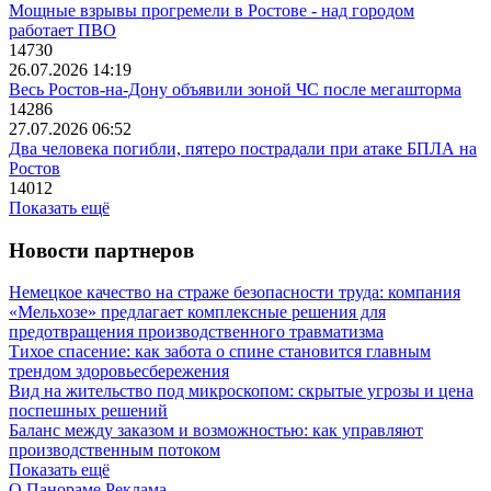
Мощные взрывы прогремели в Ростове - над городом
работает ПВО
14730
26.07.2026 14:19
Весь Ростов-на-Дону объявили зоной ЧС после мегашторма
14286
27.07.2026 06:52
Два человека погибли, пятеро пострадали при атаке БПЛА на
Ростов
14012
Показать ещё
Новости партнеров
Немецкое качество на страже безопасности труда: компания
«Мельхозе» предлагает комплексные решения для
предотвращения производственного травматизма
Тихое спасение: как забота о спине становится главным
трендом здоровьесбережения
Вид на жительство под микроскопом: скрытые угрозы и цена
поспешных решений
Баланс между заказом и возможностью: как управляют
производственным потоком
Показать ещё
О Панораме
Реклама