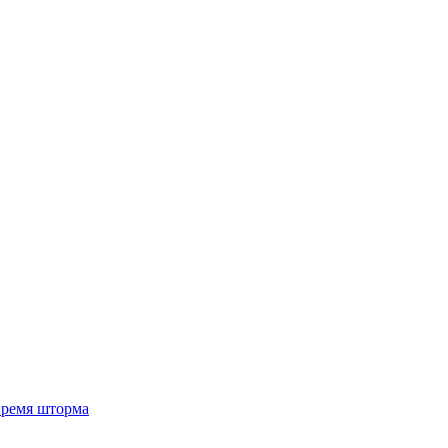
 время шторма