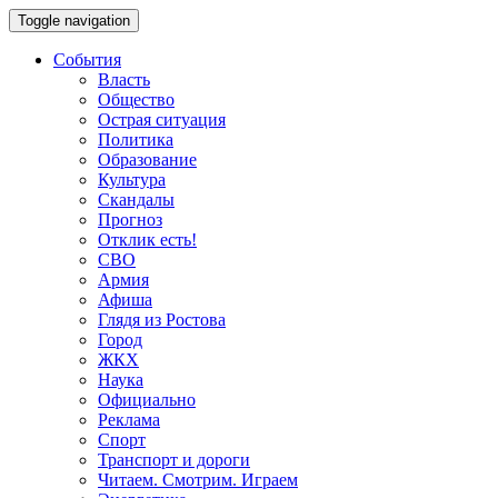
Toggle navigation
События
Власть
Общество
Острая ситуация
Политика
Образование
Культура
Скандалы
Прогноз
Отклик есть!
СВО
Армия
Афиша
Глядя из Ростова
Город
ЖКХ
Наука
Официально
Реклама
Спорт
Транспорт и дороги
Читаем. Смотрим. Играем