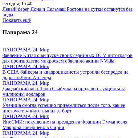
сегодня, 15:40
Левый берег Дона и Сельмаш Ростова на сутки останутся без
воды
Показать ещё
Панорама
24
ПАНОРАМА 24. Мир
Завление Китая о выпуске своих серийных DUV-литографов
для производства микросхем обвалило акции NVidia
ПАНОРАМА 24. Мир
В США байкеры и квадроциклисты устроили беспредел на
дорогах Лонг-Айленда
ПАНОРАМА 24. Мир
Джедайский меч Люка Скайуокера продали с аукциона за
миллионы долларов
ПАНОРАМА 24. Мир
Ученица смогла успешно приземлиться после того, как ее
инструктор-пилот выпал за борт
ПАНОРАМА 24. Мир
ИноСМИ: покушение на президента Франции Эмманюэля
Макрона совершено в Сирии
ПАНОРАМА 24. Мир