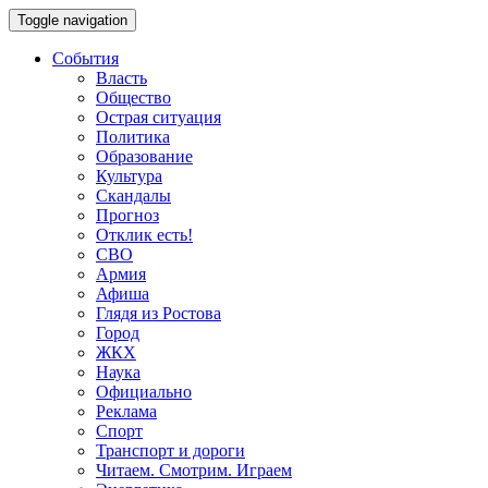
Toggle navigation
События
Власть
Общество
Острая ситуация
Политика
Образование
Культура
Скандалы
Прогноз
Отклик есть!
СВО
Армия
Афиша
Глядя из Ростова
Город
ЖКХ
Наука
Официально
Реклама
Спорт
Транспорт и дороги
Читаем. Смотрим. Играем