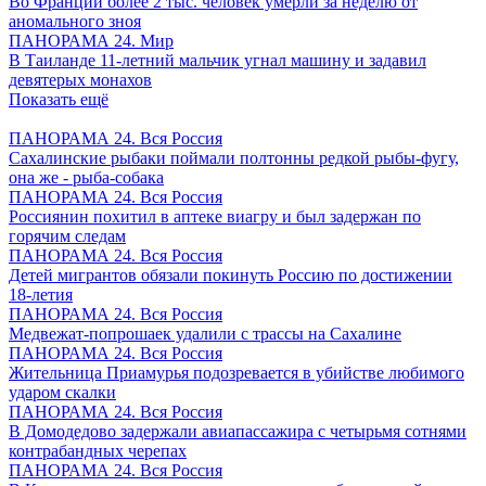
Во Франции более 2 тыс. человек умерли за неделю от
аномального зноя
ПАНОРАМА 24. Мир
В Таиланде 11-летний мальчик угнал машину и задавил
девятерых монахов
Показать ещё
ПАНОРАМА 24. Вся Россия
Сахалинские рыбаки поймали полтонны редкой рыбы-фугу,
она же - рыба-собака
ПАНОРАМА 24. Вся Россия
Россиянин похитил в аптеке виагру и был задержан по
горячим следам
ПАНОРАМА 24. Вся Россия
Детей мигрантов обязали покинуть Россию по достижении
18-летия
ПАНОРАМА 24. Вся Россия
Медвежат-попрошаек удалили с трассы на Сахалине
ПАНОРАМА 24. Вся Россия
Жительница Приамурья подозревается в убийстве любимого
ударом скалки
ПАНОРАМА 24. Вся Россия
В Домодедово задержали авиапассажира с четырьмя сотнями
контрабандных черепах
ПАНОРАМА 24. Вся Россия