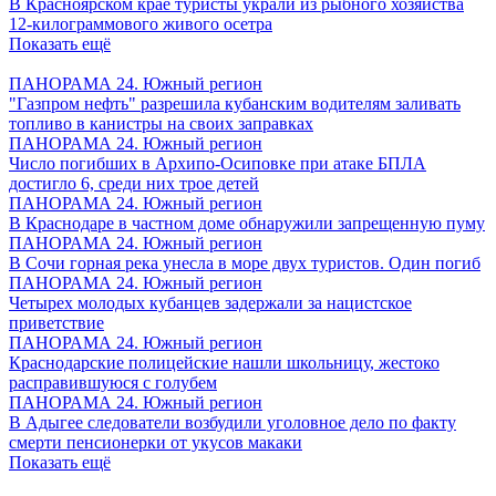
В Красноярском крае туристы украли из рыбного хозяйства
12-килограммового живого осетра
Показать ещё
ПАНОРАМА 24. Южный регион
"Газпром нефть" разрешила кубанским водителям заливать
топливо в канистры на своих заправках
ПАНОРАМА 24. Южный регион
Число погибших в Архипо-Осиповке при атаке БПЛА
достигло 6, среди них трое детей
ПАНОРАМА 24. Южный регион
В Краснодаре в частном доме обнаружили запрещенную пуму
ПАНОРАМА 24. Южный регион
В Сочи горная река унесла в море двух туристов. Один погиб
ПАНОРАМА 24. Южный регион
Четырех молодых кубанцев задержали за нацистское
приветствие
ПАНОРАМА 24. Южный регион
Краснодарские полицейские нашли школьницу, жестоко
расправившуюся с голубем
ПАНОРАМА 24. Южный регион
В Адыгее следователи возбудили уголовное дело по факту
смерти пенсионерки от укусов макаки
Показать ещё