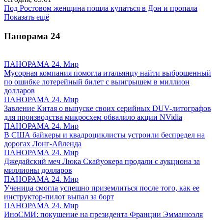
Под Ростовом женщина пошла купаться в Дон и пропала
Показать ещё
Панорама
24
ПАНОРАМА 24. Мир
Мусорная компания помогла итальянцу найти выброшенный
по ошибке лотерейный билет с выигрышем в миллион
долларов
ПАНОРАМА 24. Мир
Завление Китая о выпуске своих серийных DUV-литографов
для производства микросхем обвалило акции NVidia
ПАНОРАМА 24. Мир
В США байкеры и квадроциклисты устроили беспредел на
дорогах Лонг-Айленда
ПАНОРАМА 24. Мир
Джедайский меч Люка Скайуокера продали с аукциона за
миллионы долларов
ПАНОРАМА 24. Мир
Ученица смогла успешно приземлиться после того, как ее
инструктор-пилот выпал за борт
ПАНОРАМА 24. Мир
ИноСМИ: покушение на президента Франции Эмманюэля