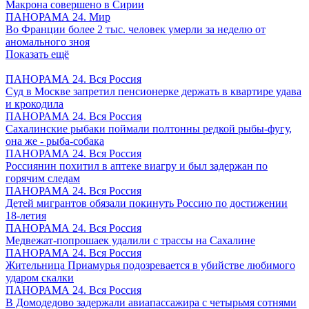
Макрона совершено в Сирии
ПАНОРАМА 24. Мир
Во Франции более 2 тыс. человек умерли за неделю от
аномального зноя
Показать ещё
ПАНОРАМА 24. Вся Россия
Суд в Москве запретил пенсионерке держать в квартире удава
и крокодила
ПАНОРАМА 24. Вся Россия
Сахалинские рыбаки поймали полтонны редкой рыбы-фугу,
она же - рыба-собака
ПАНОРАМА 24. Вся Россия
Россиянин похитил в аптеке виагру и был задержан по
горячим следам
ПАНОРАМА 24. Вся Россия
Детей мигрантов обязали покинуть Россию по достижении
18-летия
ПАНОРАМА 24. Вся Россия
Медвежат-попрошаек удалили с трассы на Сахалине
ПАНОРАМА 24. Вся Россия
Жительница Приамурья подозревается в убийстве любимого
ударом скалки
ПАНОРАМА 24. Вся Россия
В Домодедово задержали авиапассажира с четырьмя сотнями