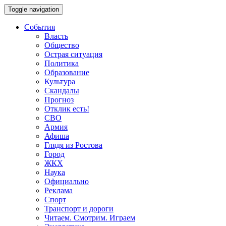
Toggle navigation
События
Власть
Общество
Острая ситуация
Политика
Образование
Культура
Скандалы
Прогноз
Отклик есть!
СВО
Армия
Афиша
Глядя из Ростова
Город
ЖКХ
Наука
Официально
Реклама
Спорт
Транспорт и дороги
Читаем. Смотрим. Играем