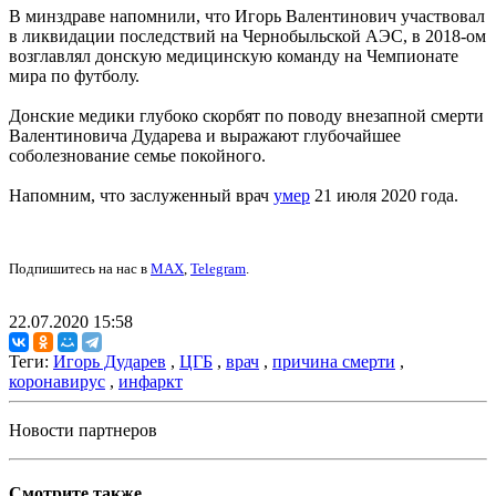
В минздраве напомнили, что Игорь Валентинович участвовал
в ликвидации последствий на Чернобыльской АЭС, в 2018-ом
возглавлял донскую медицинскую команду на Чемпионате
мира по футболу.
Донские медики глубоко скорбят по поводу внезапной смерти
Валентиновича Дударева и выражают глубочайшее
соболезнование семье покойного.
Напомним, что заслуженный врач
умер
21 июля 2020 года.
Подпишитесь на нас в
MAX
,
Telegram
.
22.07.2020 15:58
Теги:
Игорь Дударев
,
ЦГБ
,
врач
,
причина смерти
,
коронавирус
,
инфаркт
Новости партнеров
Смотрите также