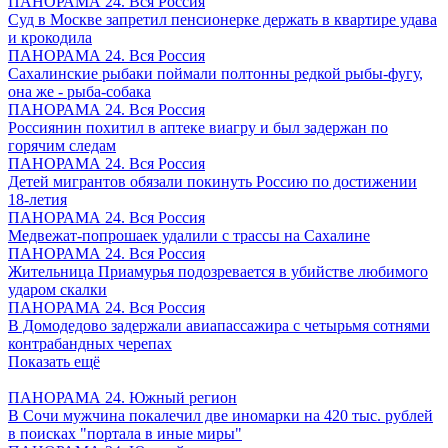
ПАНОРАМА 24. Вся Россия
Суд в Москве запретил пенсионерке держать в квартире удава
и крокодила
ПАНОРАМА 24. Вся Россия
Сахалинские рыбаки поймали полтонны редкой рыбы-фугу,
она же - рыба-собака
ПАНОРАМА 24. Вся Россия
Россиянин похитил в аптеке виагру и был задержан по
горячим следам
ПАНОРАМА 24. Вся Россия
Детей мигрантов обязали покинуть Россию по достижении
18-летия
ПАНОРАМА 24. Вся Россия
Медвежат-попрошаек удалили с трассы на Сахалине
ПАНОРАМА 24. Вся Россия
Жительница Приамурья подозревается в убийстве любимого
ударом скалки
ПАНОРАМА 24. Вся Россия
В Домодедово задержали авиапассажира с четырьмя сотнями
контрабандных черепах
Показать ещё
ПАНОРАМА 24. Южный регион
В Сочи мужчина покалечил две иномарки на 420 тыс. рублей
в поисках "портала в иные миры"