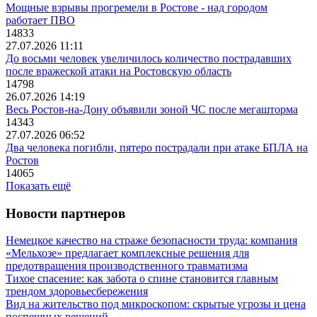
Мощные взрывы прогремели в Ростове - над городом
работает ПВО
14833
27.07.2026 11:11
До восьми человек увеличилось количество пострадавших
после вражеской атаки на Ростовскую область
14798
26.07.2026 14:19
Весь Ростов-на-Дону объявили зоной ЧС после мегашторма
14343
27.07.2026 06:52
Два человека погибли, пятеро пострадали при атаке БПЛА на
Ростов
14065
Показать ещё
Новости партнеров
Немецкое качество на страже безопасности труда: компания
«Мельхозе» предлагает комплексные решения для
предотвращения производственного травматизма
Тихое спасение: как забота о спине становится главным
трендом здоровьесбережения
Вид на жительство под микроскопом: скрытые угрозы и цена
поспешных решений