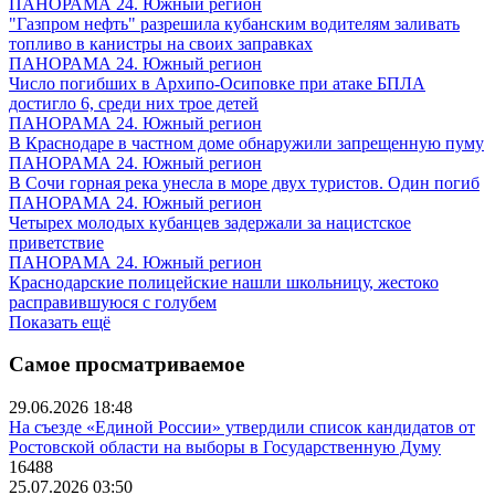
ПАНОРАМА 24. Южный регион
"Газпром нефть" разрешила кубанским водителям заливать
топливо в канистры на своих заправках
ПАНОРАМА 24. Южный регион
Число погибших в Архипо-Осиповке при атаке БПЛА
достигло 6, среди них трое детей
ПАНОРАМА 24. Южный регион
В Краснодаре в частном доме обнаружили запрещенную пуму
ПАНОРАМА 24. Южный регион
В Сочи горная река унесла в море двух туристов. Один погиб
ПАНОРАМА 24. Южный регион
Четырех молодых кубанцев задержали за нацистское
приветствие
ПАНОРАМА 24. Южный регион
Краснодарские полицейские нашли школьницу, жестоко
расправившуюся с голубем
Показать ещё
Самое просматриваемое
29.06.2026 18:48
На съезде «Единой России» утвердили список кандидатов от
Ростовской области на выборы в Государственную Думу
16488
25.07.2026 03:50