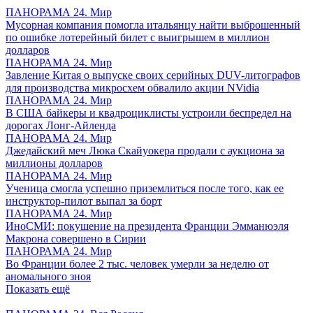
ПАНОРАМА 24. Мир
Мусорная компания помогла итальянцу найти выброшенный
по ошибке лотерейный билет с выигрышем в миллион
долларов
ПАНОРАМА 24. Мир
Завление Китая о выпуске своих серийных DUV-литографов
для производства микросхем обвалило акции NVidia
ПАНОРАМА 24. Мир
В США байкеры и квадроциклисты устроили беспредел на
дорогах Лонг-Айленда
ПАНОРАМА 24. Мир
Джедайский меч Люка Скайуокера продали с аукциона за
миллионы долларов
ПАНОРАМА 24. Мир
Ученица смогла успешно приземлиться после того, как ее
инструктор-пилот выпал за борт
ПАНОРАМА 24. Мир
ИноСМИ: покушение на президента Франции Эмманюэля
Макрона совершено в Сирии
ПАНОРАМА 24. Мир
Во Франции более 2 тыс. человек умерли за неделю от
аномального зноя
Показать ещё