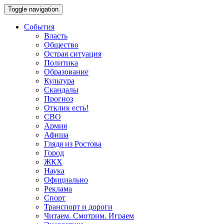
Toggle navigation
События
Власть
Общество
Острая ситуация
Политика
Образование
Культура
Скандалы
Прогноз
Отклик есть!
СВО
Армия
Афиша
Глядя из Ростова
Город
ЖКХ
Наука
Официально
Реклама
Спорт
Транспорт и дороги
Читаем. Смотрим. Играем