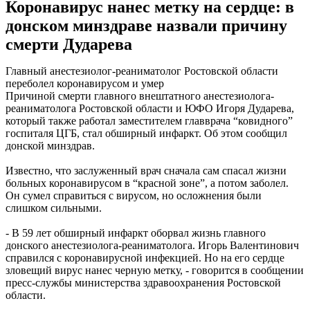
Коронавирус нанес метку на сердце: в
донском минздраве назвали причину
смерти Дударева
Главный анестезиолог-реаниматолог Ростовской области
переболел коронавирусом и умер
Причиной смерти главного внештатного анестезиолога-
реаниматолога Ростовской области и ЮФО Игоря Дударева,
который также работал заместителем главврача “ковидного”
госпиталя ЦГБ, стал обширный инфаркт. Об этом сообщил
донской минздрав.
Известно, что заслуженный врач сначала сам спасал жизни
больных коронавирусом в “красной зоне”, а потом заболел.
Он сумел справиться с вирусом, но осложнения были
слишком сильными.
- В 59 лет обширный инфаркт оборвал жизнь главного
донского анестезиолога-реаниматолога. Игорь Валентинович
справился с коронавирусной инфекцией. Но на его сердце
зловещий вирус нанес черную метку, - говорится в сообщении
пресс-службы министерства здравоохранения Ростовской
области.