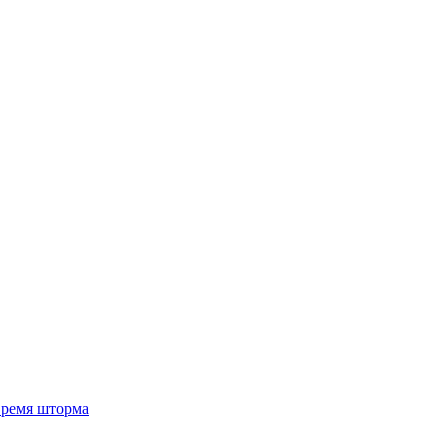
 время шторма