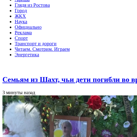
Глядя из Ростова
Город
ЖКХ
Наука
Официально
Реклама
Спорт
Транспорт и дороги
Читаем. Смотрим. Играем
Энергетика
Общество
Семьям из Шахт, чьи дети погибли во 
3 минуты назад