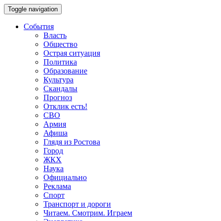
Toggle navigation
События
Власть
Общество
Острая ситуация
Политика
Образование
Культура
Скандалы
Прогноз
Отклик есть!
СВО
Армия
Афиша
Глядя из Ростова
Город
ЖКХ
Наука
Официально
Реклама
Спорт
Транспорт и дороги
Читаем. Смотрим. Играем