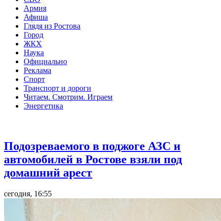
Армия
Афиша
Глядя из Ростова
Город
ЖКХ
Наука
Официально
Реклама
Спорт
Транспорт и дороги
Читаем. Смотрим. Играем
Энергетика
Общество
Подозреваемого в поджоге АЗС и
автомобилей в Ростове взяли под
домашний арест
сегодня, 16:55