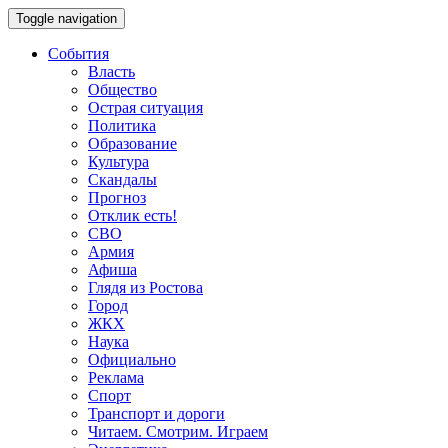
Toggle navigation
События
Власть
Общество
Острая ситуация
Политика
Образование
Культура
Скандалы
Прогноз
Отклик есть!
СВО
Армия
Афиша
Глядя из Ростова
Город
ЖКХ
Наука
Официально
Реклама
Спорт
Транспорт и дороги
Читаем. Смотрим. Играем