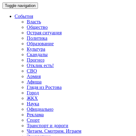
Toggle navigation
События
Власть
Общество
Острая ситуация
Политика
Образование
Культура
Скандалы
Прогноз
Отклик есть!
СВО
Армия
Афиша
Глядя из Ростова
Город
ЖКХ
Наука
Официально
Реклама
Спорт
Транспорт и дороги
Читаем. Смотрим. Играем