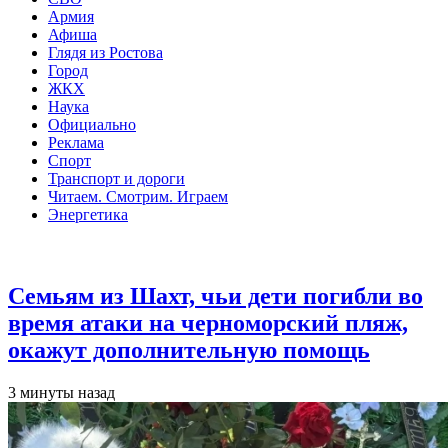
Армия
Афиша
Глядя из Ростова
Город
ЖКХ
Наука
Официально
Реклама
Спорт
Транспорт и дороги
Читаем. Смотрим. Играем
Энергетика
Общество
Семьям из Шахт, чьи дети погибли во
время атаки на черноморский пляж,
окажут дополнительную помощь
3 минуты назад