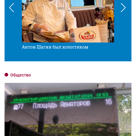
Антон Шагин был холостяком
Разв
Общество