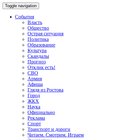
Toggle navigation
События
Власть
Общество
Острая ситуация
Политика
Образование
Культура
Скандалы
Прогноз
Отклик есть!
СВО
Армия
Афиша
Глядя из Ростова
Город
ЖКХ
Наука
Официально
Реклама
Спорт
Транспорт и дороги
Читаем. Смотрим. Играем