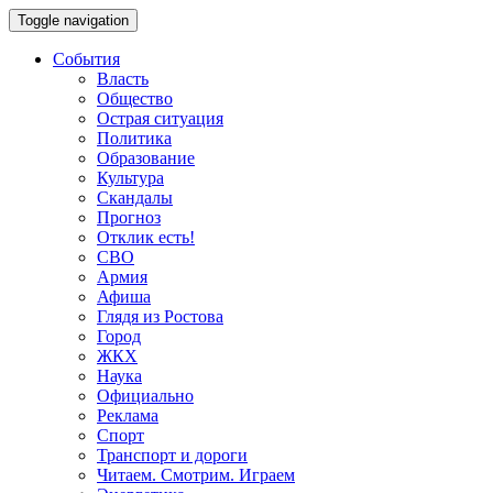
Toggle navigation
События
Власть
Общество
Острая ситуация
Политика
Образование
Культура
Скандалы
Прогноз
Отклик есть!
СВО
Армия
Афиша
Глядя из Ростова
Город
ЖКХ
Наука
Официально
Реклама
Спорт
Транспорт и дороги
Читаем. Смотрим. Играем