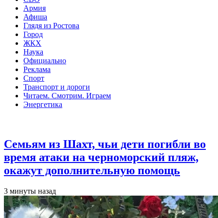
Армия
Афиша
Глядя из Ростова
Город
ЖКХ
Наука
Официально
Реклама
Спорт
Транспорт и дороги
Читаем. Смотрим. Играем
Энергетика
Общество
Семьям из Шахт, чьи дети погибли во
время атаки на черноморский пляж,
окажут дополнительную помощь
3 минуты назад