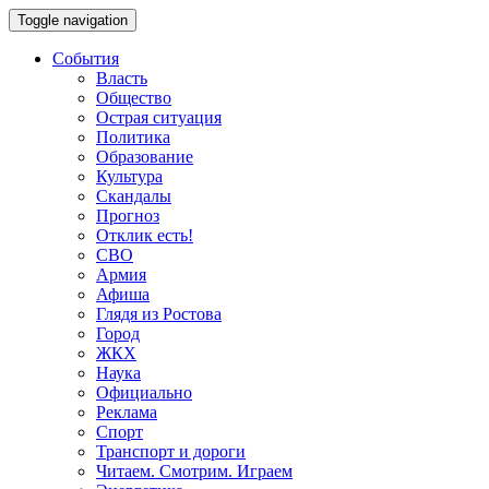
Toggle navigation
События
Власть
Общество
Острая ситуация
Политика
Образование
Культура
Скандалы
Прогноз
Отклик есть!
СВО
Армия
Афиша
Глядя из Ростова
Город
ЖКХ
Наука
Официально
Реклама
Спорт
Транспорт и дороги
Читаем. Смотрим. Играем