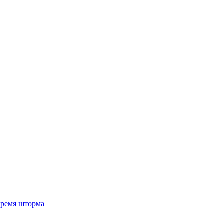
 время шторма