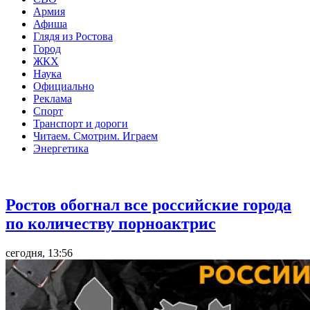
Армия
Афиша
Глядя из Ростова
Город
ЖКХ
Наука
Официально
Реклама
Спорт
Транспорт и дороги
Читаем. Смотрим. Играем
Энергетика
Общество
Ростов обогнал все российские города
по количеству порноактрис
сегодня, 13:56