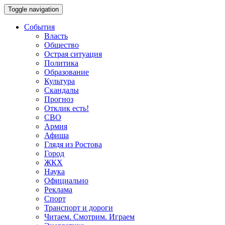
Toggle navigation
События
Власть
Общество
Острая ситуация
Политика
Образование
Культура
Скандалы
Прогноз
Отклик есть!
СВО
Армия
Афиша
Глядя из Ростова
Город
ЖКХ
Наука
Официально
Реклама
Спорт
Транспорт и дороги
Читаем. Смотрим. Играем