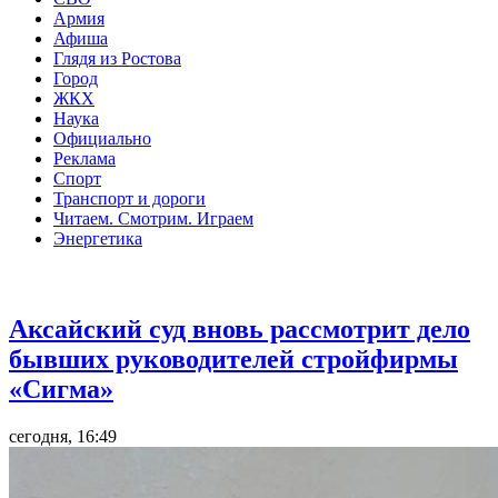
Армия
Афиша
Глядя из Ростова
Город
ЖКХ
Наука
Официально
Реклама
Спорт
Транспорт и дороги
Читаем. Смотрим. Играем
Энергетика
Общество
Аксайский суд вновь рассмотрит дело
бывших руководителей стройфирмы
«Сигма»
сегодня, 16:49