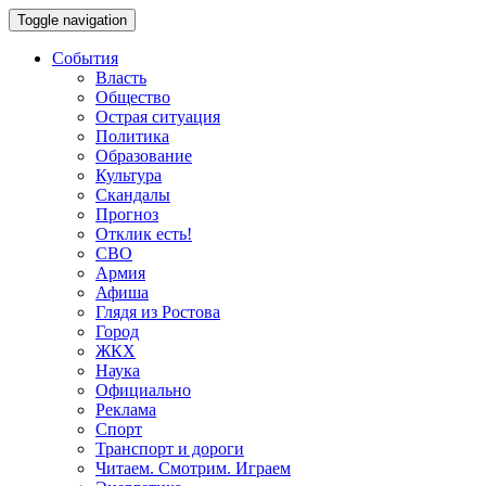
Toggle navigation
События
Власть
Общество
Острая ситуация
Политика
Образование
Культура
Скандалы
Прогноз
Отклик есть!
СВО
Армия
Афиша
Глядя из Ростова
Город
ЖКХ
Наука
Официально
Реклама
Спорт
Транспорт и дороги
Читаем. Смотрим. Играем