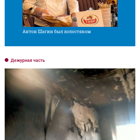
Антон Шагин был холостяком
Разв
Дежурная часть