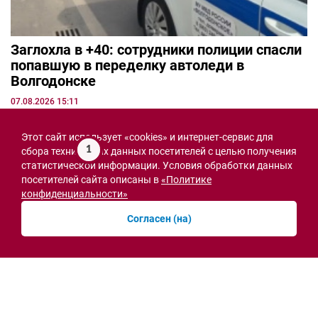
Заглохла в +40: сотрудники полиции спасли
попавшую в переделку автоледи в
Волгодонске
07.08.2026 15:11
Этот сайт использует «cookies» и интернет-сервис для
1
сбора технических данных посетителей с целью получения
статистической информации. Условия обработки данных
СВО
посетителей сайта описаны в
«Политике
конфиденциальности»
Согласен (на)