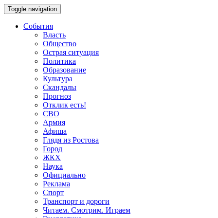
Toggle navigation
События
Власть
Общество
Острая ситуация
Политика
Образование
Культура
Скандалы
Прогноз
Отклик есть!
СВО
Армия
Афиша
Глядя из Ростова
Город
ЖКХ
Наука
Официально
Реклама
Спорт
Транспорт и дороги
Читаем. Смотрим. Играем