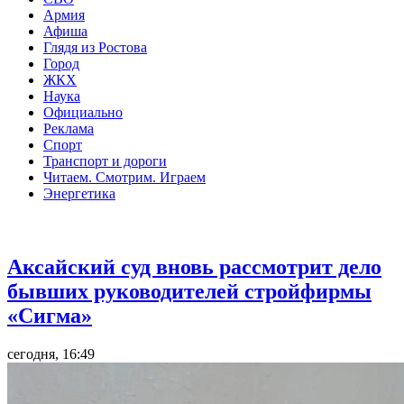
Армия
Афиша
Глядя из Ростова
Город
ЖКХ
Наука
Официально
Реклама
Спорт
Транспорт и дороги
Читаем. Смотрим. Играем
Энергетика
Общество
Аксайский суд вновь рассмотрит дело
бывших руководителей стройфирмы
«Сигма»
сегодня, 16:49