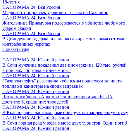
18-летия
ПАНОРАМА 24. Вся Россия
Медвежат-попрошаек удалили с трассы на Сахалине
ПАНОРАМА 24. Вся Россия
Жительница Приамурья подозревается в убийстве любимого
ударом скалки
ПАНОРАМА 24. Вся Россия
В Домодедово задержали авиапассажира с четырьмя сотнями
контрабандных черепах
Показать ещё
ПАНОРАМА 24. Южный регион
В Сочи мужчина покалечил две иномарки на 420 тыс. рублей
в поисках "портала в иные миры"
ПАНОРАМА 24. Южный регион
"Газпром нефть" разрешила кубанским водителям заливать
топливо в канистры на своих заправках
ПАНОРАМА 24. Южный регион
Число погибших в Архипо-Осиповке при атаке БПЛА
достигло 6, среди них трое детей
ПАНОРАМА 24. Южный регион
В Краснодаре в частном доме обнаружили запрещенную пуму
ПАНОРАМА 24. Южный регион
В Сочи горная река унесла в море двух туристов. Один погиб
ПАНОРАМА 24. Южный регион