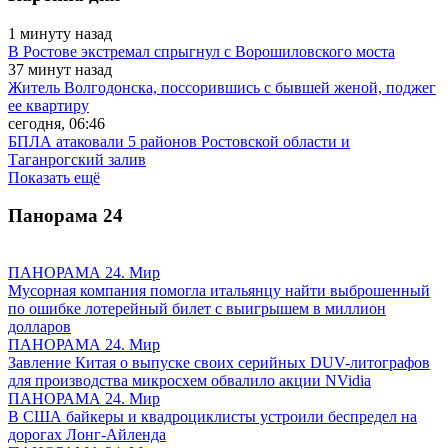
1 минуту назад
В Ростове экстремал спрыгнул с Ворошиловского моста
37 минут назад
Житель Волгодонска, поссорившись с бывшей женой, поджег
ее квартиру
сегодня, 06:46
БПЛА атаковали 5 районов Ростовской области и
Таганрогский залив
Показать ещё
Панорама
24
ПАНОРАМА 24. Мир
Мусорная компания помогла итальянцу найти выброшенный
по ошибке лотерейный билет с выигрышем в миллион
долларов
ПАНОРАМА 24. Мир
Завление Китая о выпуске своих серийных DUV-литографов
для производства микросхем обвалило акции NVidia
ПАНОРАМА 24. Мир
В США байкеры и квадроциклисты устроили беспредел на
дорогах Лонг-Айленда