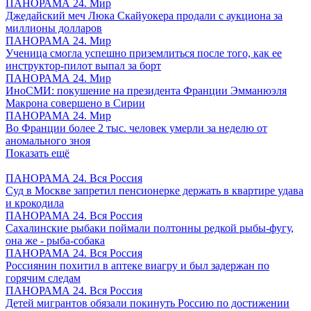
ПАНОРАМА 24. Мир
Джедайский меч Люка Скайуокера продали с аукциона за
миллионы долларов
ПАНОРАМА 24. Мир
Ученица смогла успешно приземлиться после того, как ее
инструктор-пилот выпал за борт
ПАНОРАМА 24. Мир
ИноСМИ: покушение на президента Франции Эмманюэля
Макрона совершено в Сирии
ПАНОРАМА 24. Мир
Во Франции более 2 тыс. человек умерли за неделю от
аномального зноя
Показать ещё
ПАНОРАМА 24. Вся Россия
Суд в Москве запретил пенсионерке держать в квартире удава
и крокодила
ПАНОРАМА 24. Вся Россия
Сахалинские рыбаки поймали полтонны редкой рыбы-фугу,
она же - рыба-собака
ПАНОРАМА 24. Вся Россия
Россиянин похитил в аптеке виагру и был задержан по
горячим следам
ПАНОРАМА 24. Вся Россия
Детей мигрантов обязали покинуть Россию по достижении