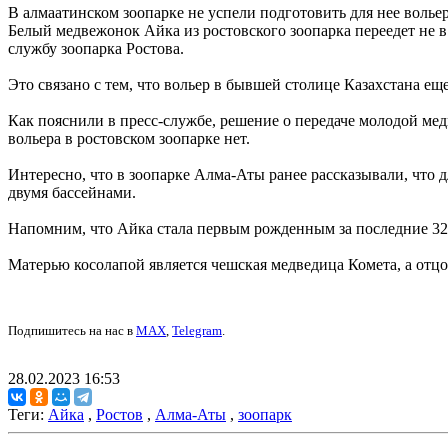
В алмаатинском зоопарке не успели подготовить для нее волье
Белый медвежонок Айка из ростовского зоопарка переедет не в
службу зоопарка Ростова.
Это связано с тем, что вольер в бывшей столице Казахстана ещ
Как пояснили в пресс-службе, решение о передаче молодой медв
вольера в ростовском зоопарке нет.
Интересно, что в зоопарке Алма-Аты ранее рассказывали, что
двумя бассейнами.
Напомним, что Айка стала первым рожденным за последние 32
Матерью косолапой является чешская медведица Комета, а отцо
Подпишитесь на нас в
MAX
,
Telegram
.
28.02.2023 16:53
Теги:
Айка
,
Ростов
,
Алма-Аты
,
зоопарк