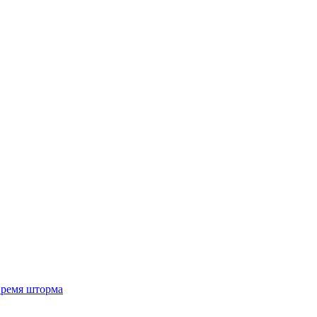
 время шторма