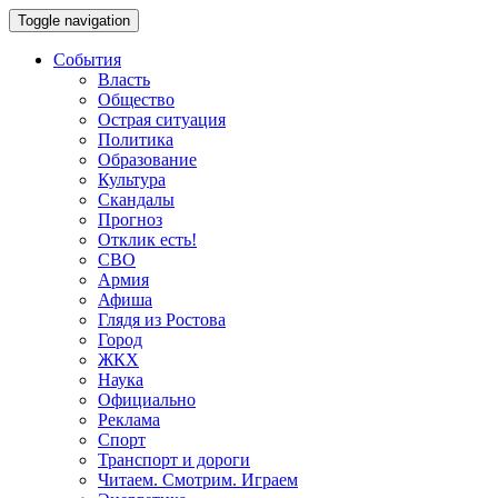
Toggle navigation
События
Власть
Общество
Острая ситуация
Политика
Образование
Культура
Скандалы
Прогноз
Отклик есть!
СВО
Армия
Афиша
Глядя из Ростова
Город
ЖКХ
Наука
Официально
Реклама
Спорт
Транспорт и дороги
Читаем. Смотрим. Играем