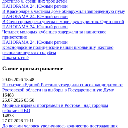
достигло 6, среди них трое детей
ПАНОРАМА 24. Южный регион
В Краснодаре в частном доме обнаружили запрещенную пуму
ПАНОРАМА 24. Южный регион
В Сочи горная река унесла в море двух туристов. Один погиб
ПАНОРАМА 24. Южный регион
Четырех молодых кубанцев задержали за нацистское
приветствие
ПАНОРАМА 24. Южный регион
Краснодарские полицейские нашли школьницу, жестоко
расправившуюся с голубем
Показать ещё
Самое просматриваемое
29.06.2026 18:48
На съезде «Единой России» утвердили список кандидатов от
Ростовской области на выборы в Государственную Думу
16488
25.07.2026 03:50
Мощные взрывы прогремели в Ростове - над городом
работает ПВО
14833
27.07.2026 11:11
До восьми человек увеличилось количество пострадавших