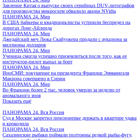
Завление Китая о выпуске своих серийных DUV-литографов
для производства микросхем обвалило акции NVidia
ПАНОРАМА 24. Мир
В США байкеры и квадроциклисты устроили беспредел на
дорогах Лонг-Айленда
ПАНОРАМА 24. Мир
Джедайский меч Люка Скайуокера продали с аукциона за
миллионы долларов
ПАНОРАМА 24. Мир
Ученица смогла успешно приземлиться после того, как ее
инструктор-пилот выпал за борт
ПАНОРАМА 24. Мир
ИноСМИ: покушение на президента Франции Эмманюэля
Макрона совершено в Сирии
ПАНОРАМА 24. Мир
Во Франции более 2 тыс. человек умерли за неделю от
аномального зноя
Показать ещё
ПАНОРАМА 24. Вся Россия
Суд в Москве запретил пенсионерке держать в квартире удава
и крокодила
ПАНОРАМА 24. Вся Россия
Сахалинские рыбаки поймали полтонны редкой рыбы-фугу,