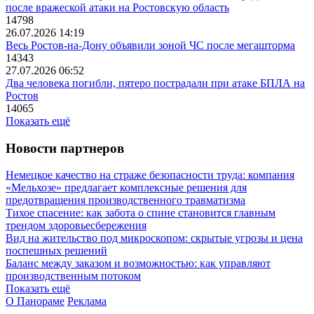
после вражеской атаки на Ростовскую область
14798
26.07.2026 14:19
Весь Ростов-на-Дону объявили зоной ЧС после мегашторма
14343
27.07.2026 06:52
Два человека погибли, пятеро пострадали при атаке БПЛА на
Ростов
14065
Показать ещё
Новости партнеров
Немецкое качество на страже безопасности труда: компания
«Мельхозе» предлагает комплексные решения для
предотвращения производственного травматизма
Тихое спасение: как забота о спине становится главным
трендом здоровьесбережения
Вид на жительство под микроскопом: скрытые угрозы и цена
поспешных решений
Баланс между заказом и возможностью: как управляют
производственным потоком
Показать ещё
О Панораме
Реклама