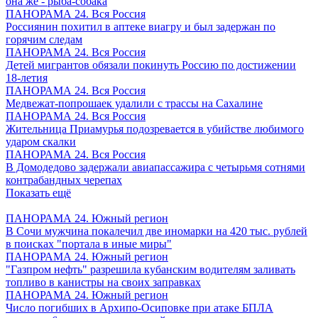
она же - рыба-собака
ПАНОРАМА 24. Вся Россия
Россиянин похитил в аптеке виагру и был задержан по
горячим следам
ПАНОРАМА 24. Вся Россия
Детей мигрантов обязали покинуть Россию по достижении
18-летия
ПАНОРАМА 24. Вся Россия
Медвежат-попрошаек удалили с трассы на Сахалине
ПАНОРАМА 24. Вся Россия
Жительница Приамурья подозревается в убийстве любимого
ударом скалки
ПАНОРАМА 24. Вся Россия
В Домодедово задержали авиапассажира с четырьмя сотнями
контрабандных черепах
Показать ещё
ПАНОРАМА 24. Южный регион
В Сочи мужчина покалечил две иномарки на 420 тыс. рублей
в поисках "портала в иные миры"
ПАНОРАМА 24. Южный регион
"Газпром нефть" разрешила кубанским водителям заливать
топливо в канистры на своих заправках
ПАНОРАМА 24. Южный регион
Число погибших в Архипо-Осиповке при атаке БПЛА