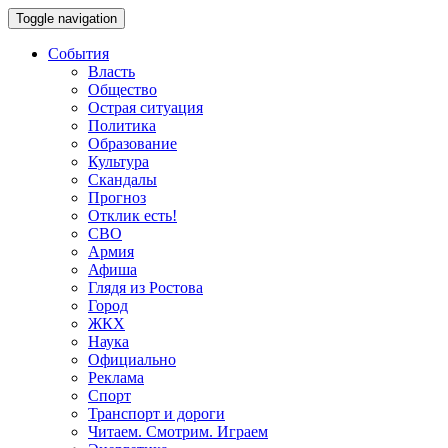
Toggle navigation
События
Власть
Общество
Острая ситуация
Политика
Образование
Культура
Скандалы
Прогноз
Отклик есть!
СВО
Армия
Афиша
Глядя из Ростова
Город
ЖКХ
Наука
Официально
Реклама
Спорт
Транспорт и дороги
Читаем. Смотрим. Играем