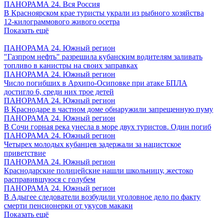
ПАНОРАМА 24. Вся Россия
В Красноярском крае туристы украли из рыбного хозяйства
12-килограммового живого осетра
Показать ещё
ПАНОРАМА 24. Южный регион
"Газпром нефть" разрешила кубанским водителям заливать
топливо в канистры на своих заправках
ПАНОРАМА 24. Южный регион
Число погибших в Архипо-Осиповке при атаке БПЛА
достигло 6, среди них трое детей
ПАНОРАМА 24. Южный регион
В Краснодаре в частном доме обнаружили запрещенную пуму
ПАНОРАМА 24. Южный регион
В Сочи горная река унесла в море двух туристов. Один погиб
ПАНОРАМА 24. Южный регион
Четырех молодых кубанцев задержали за нацистское
приветствие
ПАНОРАМА 24. Южный регион
Краснодарские полицейские нашли школьницу, жестоко
расправившуюся с голубем
ПАНОРАМА 24. Южный регион
В Адыгее следователи возбудили уголовное дело по факту
смерти пенсионерки от укусов макаки
Показать ещё