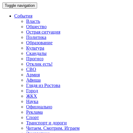
Toggle navigation
События
Власть
Общество
Острая ситуация
Политика
Образование
Культура
Скандалы
Прогноз
Отклик есть!
СВО
Армия
Афиша
Глядя из Ростова
Город
ЖКХ
Наука
Официально
Реклама
Спорт
Транспорт и дороги
Читаем. Смотрим. Играем