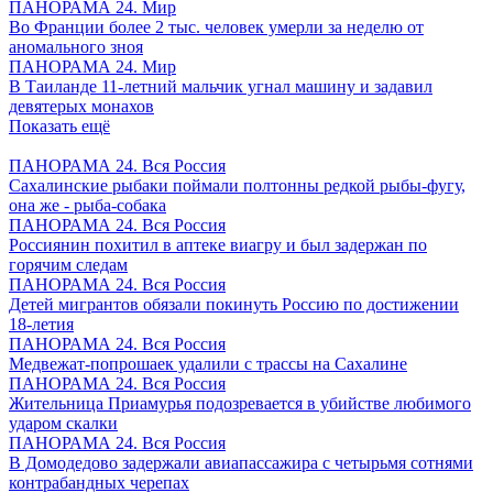
ПАНОРАМА 24. Мир
Во Франции более 2 тыс. человек умерли за неделю от
аномального зноя
ПАНОРАМА 24. Мир
В Таиланде 11-летний мальчик угнал машину и задавил
девятерых монахов
Показать ещё
ПАНОРАМА 24. Вся Россия
Сахалинские рыбаки поймали полтонны редкой рыбы-фугу,
она же - рыба-собака
ПАНОРАМА 24. Вся Россия
Россиянин похитил в аптеке виагру и был задержан по
горячим следам
ПАНОРАМА 24. Вся Россия
Детей мигрантов обязали покинуть Россию по достижении
18-летия
ПАНОРАМА 24. Вся Россия
Медвежат-попрошаек удалили с трассы на Сахалине
ПАНОРАМА 24. Вся Россия
Жительница Приамурья подозревается в убийстве любимого
ударом скалки
ПАНОРАМА 24. Вся Россия
В Домодедово задержали авиапассажира с четырьмя сотнями
контрабандных черепах