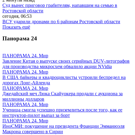
Суд вынес приговор грабителям, напавшим на семью в
Ростовской области
сегодня, 06:53
ВСУ ударили дронами по 6 районам Ростовской области
Показать ещё
Панорама
24
ПАНОРАМА 24. Мир
Завление Китая о выпуске своих серийных DUV-литографов
для производства микросхем обвалило акции NVidia
ПАНОРАМА 24. Мир
В США байкеры и квадроциклисты устроили беспредел на
дорогах Лонг-Айленда
ПАНОРАМА 24. Мир
Джедайский меч Люка Скайуокера продали с аукциона за
миллионы долларов
ПАНОРАМА 24. Мир
Ученица смогла успешно приземлиться после того, как ее
инструктор-пилот выпал за борт
ПАНОРАМА 24. Мир
ИноСМИ: покушение на президента Франции Эмманюэля
Макрона совершено в Сирии