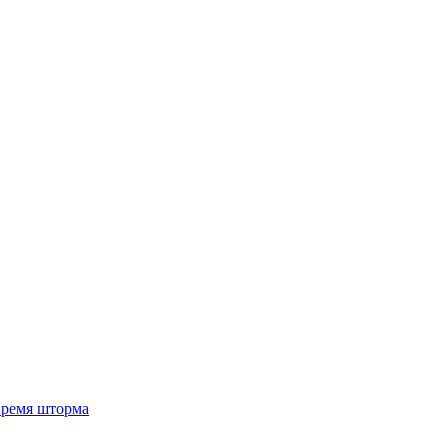
 время шторма