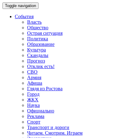
Toggle navigation
События
Власть
Общество
Острая ситуация
Политика
Образование
Культура
Скандалы
Прогноз
Отклик есть!
СВО
Армия
Афиша
Глядя из Ростова
Город
ЖКХ
Наука
Официально
Реклама
Спорт
Транспорт и дороги
Читаем. Смотрим. Играем