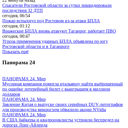
22 минуты назад
Спасатели Ростовской области за сутки ликвидировали
последствия 32 ДТП
сегодня, 06:54
Пожар вспыхнул под Ростовом из-за атаки БПЛА
сегодня, 01:12
Вражеские БПЛА вновь атакуют Таганрог, работает ПВО
сегодня, 00:47
Угроза применения ударных БПЛА объявлена по югу
Ростовской области и в Таганроге
Показать ещё
Панорама
24
ПАНОРАМА 24. Мир
Мусорная компания помогла итальянцу найти выброшенный
по ошибке лотерейный билет с выигрышем в миллион
долларов
ПАНОРАМА 24. Мир
Завление Китая о выпуске своих серийных DUV-литографов
для производства микросхем обвалило акции NVidia
ПАНОРАМА 24. Мир
В США байкеры и квадроциклисты устроили беспредел на
дорогах Лонг-Айленда