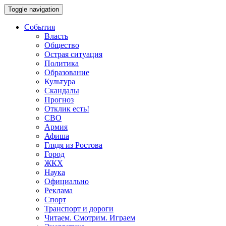
Toggle navigation
События
Власть
Общество
Острая ситуация
Политика
Образование
Культура
Скандалы
Прогноз
Отклик есть!
СВО
Армия
Афиша
Глядя из Ростова
Город
ЖКХ
Наука
Официально
Реклама
Спорт
Транспорт и дороги
Читаем. Смотрим. Играем