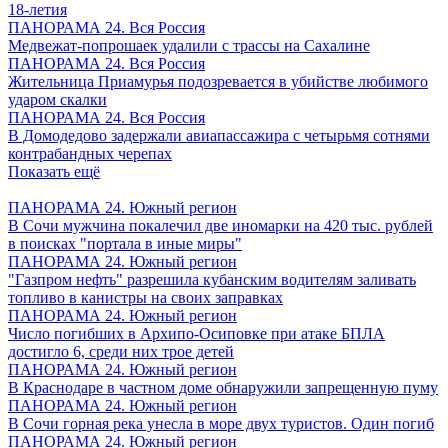
18-летия
ПАНОРАМА 24. Вся Россия
Медвежат-попрошаек удалили с трассы на Сахалине
ПАНОРАМА 24. Вся Россия
Жительница Приамурья подозревается в убийстве любимого
ударом скалки
ПАНОРАМА 24. Вся Россия
В Домодедово задержали авиапассажира с четырьмя сотнями
контрабандных черепах
Показать ещё
ПАНОРАМА 24. Южный регион
В Сочи мужчина покалечил две иномарки на 420 тыс. рублей
в поисках "портала в иные миры"
ПАНОРАМА 24. Южный регион
"Газпром нефть" разрешила кубанским водителям заливать
топливо в канистры на своих заправках
ПАНОРАМА 24. Южный регион
Число погибших в Архипо-Осиповке при атаке БПЛА
достигло 6, среди них трое детей
ПАНОРАМА 24. Южный регион
В Краснодаре в частном доме обнаружили запрещенную пуму
ПАНОРАМА 24. Южный регион
В Сочи горная река унесла в море двух туристов. Один погиб
ПАНОРАМА 24. Южный регион