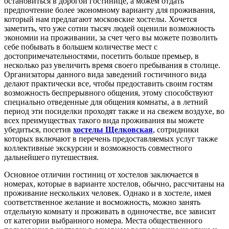
остановиться в дорогой гостинице, а можем отдать
предпочтение более экономному варианту для проживания,
который нам предлагают московские хостелы. Хочется
заметить, что уже сотни тысяч людей оценили возможность
экономии на проживании, за счет чего вы можете позволить
себе побывать в большем количестве мест с
достопримечательностями, посетить больше премьер, в
несколько раз увеличить время своего пребывания в столице.
Организаторы данного вида заведений гостичиного вида
делают практически все, чтобы предоставить своим гостям
возможность беспрерывного общения, этому способствуют
специально отведенные для общения комнаты, а в летний
период эти посиделки проходят также и на свежем воздухе, во
всех преимуществах такого вида проживания вы можете
убедиться, посетив
хостелы Щелковская
, сотридники
которых включают в перечень предоставляемых услуг также
коллективные экскурсии и возможность совместного
дальнейшего путешествия.
Основное отличин гостиниц от хостелов заключается в
номерах, которые в варианте хостелов, обычно, рассчитаны на
проживание нескольких человек. Однако и в хостеле, имея
соответственное желание и восможность, можно занять
отдельную комнату и проживать в одиночестве, все зависит
от категории выбранного номера. Места общественного