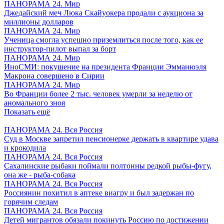
ПАНОРАМА 24. Мир
Джедайский меч Люка Скайуокера продали с аукциона за
миллионы долларов
ПАНОРАМА 24. Мир
Ученица смогла успешно приземлиться после того, как ее
инструктор-пилот выпал за борт
ПАНОРАМА 24. Мир
ИноСМИ: покушение на президента Франции Эмманюэля
Макрона совершено в Сирии
ПАНОРАМА 24. Мир
Во Франции более 2 тыс. человек умерли за неделю от
аномального зноя
Показать ещё
ПАНОРАМА 24. Вся Россия
Суд в Москве запретил пенсионерке держать в квартире удава
и крокодила
ПАНОРАМА 24. Вся Россия
Сахалинские рыбаки поймали полтонны редкой рыбы-фугу,
она же - рыба-собака
ПАНОРАМА 24. Вся Россия
Россиянин похитил в аптеке виагру и был задержан по
горячим следам
ПАНОРАМА 24. Вся Россия
Детей мигрантов обязали покинуть Россию по достижении