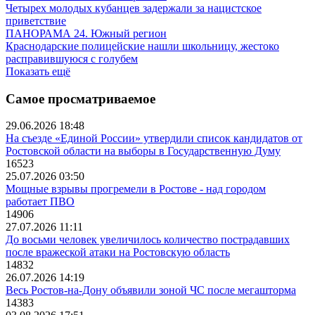
Четырех молодых кубанцев задержали за нацистское
приветствие
ПАНОРАМА 24. Южный регион
Краснодарские полицейские нашли школьницу, жестоко
расправившуюся с голубем
Показать ещё
Самое просматриваемое
29.06.2026 18:48
На съезде «Единой России» утвердили список кандидатов от
Ростовской области на выборы в Государственную Думу
16523
25.07.2026 03:50
Мощные взрывы прогремели в Ростове - над городом
работает ПВО
14906
27.07.2026 11:11
До восьми человек увеличилось количество пострадавших
после вражеской атаки на Ростовскую область
14832
26.07.2026 14:19
Весь Ростов-на-Дону объявили зоной ЧС после мегашторма
14383