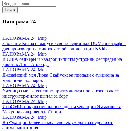
Панорама
24
ПАНОРАМА 24. Мир
Завление Китая о выпуске своих серийных DUV-литографов
для производства микросхем обвалило акции NVidia
ПАНОРАМА 24. Мир
В США байкеры и квадроциклисты устроили беспредел на
дорогах Лонг-Айленда
ПАНОРАМА 24. Мир
Джедайский меч Люка Скайуокера продали с аукциона за
миллионы долларов
ПАНОРАМА 24. Мир
Ученица смогла успешно приземлиться после того, как ее
инструктор-пилот выпал за борт
ПАНОРАМА 24. Мир
ИноСМИ: покушение на президента Франции Эмманюэля
Макрона совершено в Сирии
ПАНОРАМА 24. Мир
Во Франции более 2 тыс. человек умерли за неделю от
аномального зноя