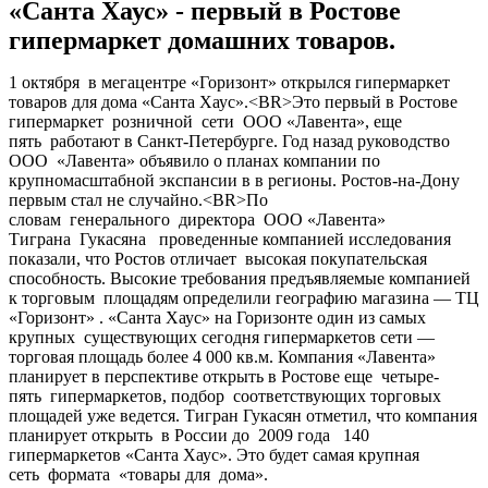
«Санта Хаус» - первый в Ростове
гипермаркет домашних товаров.
1 октября в мегацентре «Горизонт» открылся гипермаркет
товаров для дома «Санта Хаус».<BR>Это первый в Ростове
гипермаркет розничной сети ООО «Лавента», еще
пять работают в Санкт-Петербурге. Год назад руководство
ООО «Лавента» объявило о планах компании по
крупномасштабной экспансии в в регионы. Ростов-на-Дону
первым стал не случайно.<BR>По
словам генерального директора ООО «Лавента»
Тиграна Гукасяна проведенные компанией исследования
показали, что Ростов отличает высокая покупательская
способность. Высокие требования предъявляемые компанией
к торговым площадям определили географию магазина — ТЦ
«Горизонт» . «Санта Хаус» на Горизонте один из самых
крупных существующих сегодня гипермаркетов сети —
торговая площадь более 4 000 кв.м. Компания «Лавента»
планирует в перспективе открыть в Ростове еще четыре-
пять гипермаркетов, подбор соответствующих торговых
площадей уже ведется. Тигран Гукасян отметил, что компания
планирует открыть в России до 2009 года 140
гипермаркетов «Санта Хаус». Это будет самая крупная
сеть формата «товары для дома».