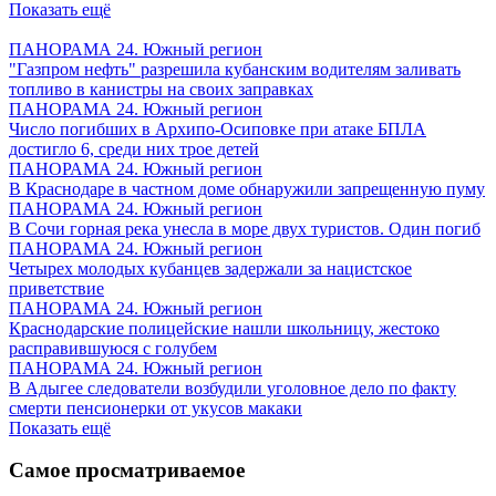
Показать ещё
ПАНОРАМА 24. Южный регион
"Газпром нефть" разрешила кубанским водителям заливать
топливо в канистры на своих заправках
ПАНОРАМА 24. Южный регион
Число погибших в Архипо-Осиповке при атаке БПЛА
достигло 6, среди них трое детей
ПАНОРАМА 24. Южный регион
В Краснодаре в частном доме обнаружили запрещенную пуму
ПАНОРАМА 24. Южный регион
В Сочи горная река унесла в море двух туристов. Один погиб
ПАНОРАМА 24. Южный регион
Четырех молодых кубанцев задержали за нацистское
приветствие
ПАНОРАМА 24. Южный регион
Краснодарские полицейские нашли школьницу, жестоко
расправившуюся с голубем
ПАНОРАМА 24. Южный регион
В Адыгее следователи возбудили уголовное дело по факту
смерти пенсионерки от укусов макаки
Показать ещё
Самое просматриваемое