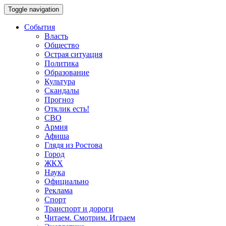
Toggle navigation
События
Власть
Общество
Острая ситуация
Политика
Образование
Культура
Скандалы
Прогноз
Отклик есть!
СВО
Армия
Афиша
Глядя из Ростова
Город
ЖКХ
Наука
Официально
Реклама
Спорт
Транспорт и дороги
Читаем. Смотрим. Играем