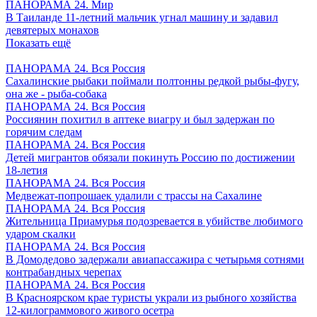
ПАНОРАМА 24. Мир
В Таиланде 11-летний мальчик угнал машину и задавил
девятерых монахов
Показать ещё
ПАНОРАМА 24. Вся Россия
Сахалинские рыбаки поймали полтонны редкой рыбы-фугу,
она же - рыба-собака
ПАНОРАМА 24. Вся Россия
Россиянин похитил в аптеке виагру и был задержан по
горячим следам
ПАНОРАМА 24. Вся Россия
Детей мигрантов обязали покинуть Россию по достижении
18-летия
ПАНОРАМА 24. Вся Россия
Медвежат-попрошаек удалили с трассы на Сахалине
ПАНОРАМА 24. Вся Россия
Жительница Приамурья подозревается в убийстве любимого
ударом скалки
ПАНОРАМА 24. Вся Россия
В Домодедово задержали авиапассажира с четырьмя сотнями
контрабандных черепах
ПАНОРАМА 24. Вся Россия
В Красноярском крае туристы украли из рыбного хозяйства
12-килограммового живого осетра